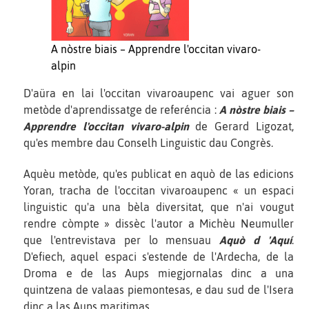
A nòstre biais – Apprendre l'occitan vivaro-
alpin
D'aüra en lai l'occitan vivaroaupenc vai aguer son
metòde d'aprendissatge de referéncia :
A nòstre biais –
Apprendre l'occitan vivaro-alpin
de Gerard Ligozat,
qu'es membre dau Conselh Linguistic dau Congrès.
Aquèu metòde, qu'es publicat en aquò de las edicions
Yoran, tracha de l'occitan vivaroaupenc « un espaci
linguistic qu'a una bèla diversitat, que n'ai vougut
rendre còmpte » dissèc l'autor a Michèu Neumuller
que l'entrevistava per lo mensuau
Aquò d 'Aquí
.
D'efiech, aquel espaci s'estende de l'Ardecha, de la
Droma e de las Aups miegjornalas dinc a una
quintzena de valaas piemontesas, e dau sud de l'Isera
dinc a las Aups maritimas.