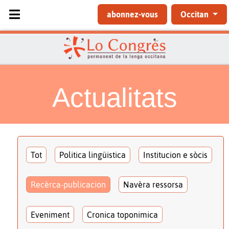
Sélectionnez votre langue
abonnez-vous
Occitan
Actualitats
Tot
Politica lingüistica
Institucion e sòcis
Recèrca-publicacion
Navèra ressorsa
Eveniment
Cronica toponimica