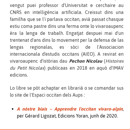
vengut puei professor d'Universitat e cerchaire au
CNRS en intelligéncia artificiala. Creissut dins una
familha que se l'i parlava occitan, aviá passat chasque
estiu coma pastre dins una ferma onte lo vivaroaupenc
èra la lenga de trabalh. Engatjat despuei mai d'un
trentenat d'ans dins lo movement per la defensa de las
lengas regionalas, es sòci de l'Associacion
internacionala d'estudis occitans (AIEO). A revirat en
vivaroaupenc d'istòrias dau
Pechon Nicolau
(
Histoires
du Petit Nicolas
) publicaas en 2018 en aquò d'IMAV
edicions.
Lo libre se pòt achaptar en librariá o se comandar sus
lo site de l'Espaci occitan dels Aups :
A nòstre biais – Apprendre l'occitan vivaro-alpin
,
per Gérard Ligozat, Edicions Yoran, junh de 2020.