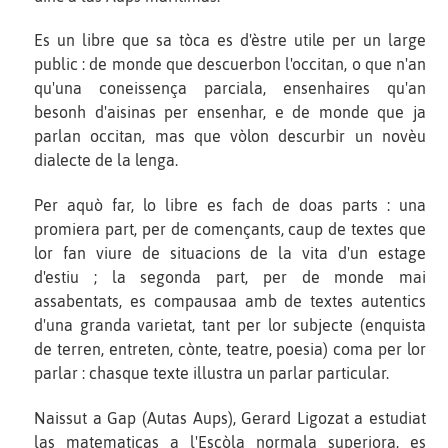
Es un libre que sa tòca es d'èstre utile per un large
public : de monde que descuerbon l'occitan, o que n'an
qu'una coneissença parciala, ensenhaires qu'an
besonh d'aisinas per ensenhar, e de monde que ja
parlan occitan, mas que vòlon descurbir un novèu
dialecte de la lenga.
Per aquò far, lo libre es fach de doas parts : una
promiera part, per de començants, caup de textes que
lor fan viure de situacions de la vita d'un estage
d'estiu ; la segonda part, per de monde mai
assabentats, es compausaa amb de textes autentics
d'una granda varietat, tant per lor subjecte (enquista
de terren, entreten, cònte, teatre, poesia) coma per lor
parlar : chasque texte illustra un parlar particular.
Naissut a Gap (Autas Aups), Gerard Ligozat a estudiat
las matematicas a l'Escòla normala superiora, es