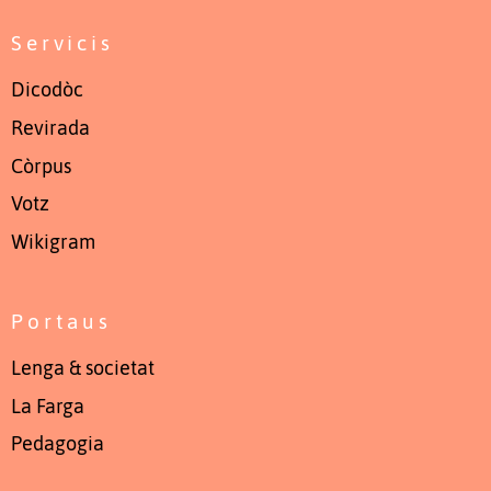
Servicis
Dicodòc
Revirada
Còrpus
Votz
Wikigram
Portaus
Lenga & societat
La Farga
Pedagogia