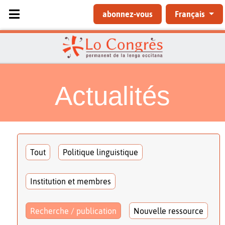
Sélectionnez votre langue
abonnez-vous
Français
Actualités
Tout
Politique linguistique
Institution et membres
Recherche / publication
Nouvelle ressource