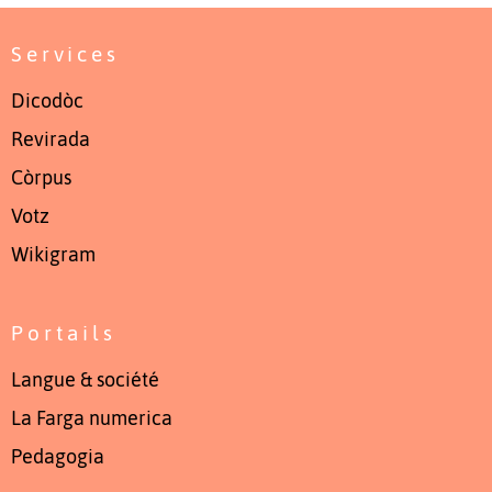
Services
Dicodòc
Revirada
Còrpus
Votz
Wikigram
Portails
Langue & société
La Farga numerica
Pedagogia