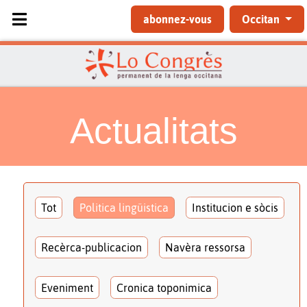
Sélectionnez votre langue
abonnez-vous
Occitan
Actualitats
Tot
Politica lingüistica
Institucion e sòcis
Recèrca-publicacion
Navèra ressorsa
Eveniment
Cronica toponimica