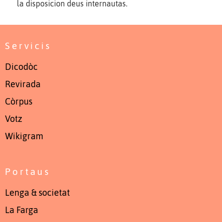
la disposicion deus internautas.
Servicis
Dicodòc
Revirada
Còrpus
Votz
Wikigram
Portaus
Lenga & societat
La Farga