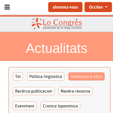
Sélectionnez votre langue
abonnez-vous
Occitan
Actualitats
Tot
Politica lingüistica
Institucion e sòcis
Recèrca-publicacion
Navèra ressorsa
Eveniment
Cronica toponimica