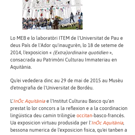
Lo MEB e lo laboratòri ITEM de l'Universitat de Pau e
deus País de l'Ador qu'inaugurèn, lo 18 de seteme de
2014, l'exposicion «
(Extra)ordinaire quotidien
»,
consacrada au Patrimòni Culturau Immateriau en
Aquitània.
Qu'ei vededera dinc au 29 de mai de 2015 au Musèu
d'etnografia de l'Universitat de Bordèu.
L'
InÒc Aquitània
e l'Institut Culturau Basco qu'an
prestat lo lor concors a la reflexion e a la coordinacion
lingüistica deu camin trilingüe
occitan
-basco-francés.
Ua exposicion virtuau produsida per l'
InÒc Aquitània
,
bessona numerica de l'exposicion fisica, qu'ei tanben a