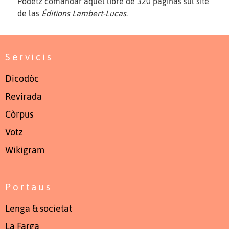
Podètz comandar aquel libre de 320 paginas sul site
de las
Éditions Lambert-Lucas
.
Servicis
Dicodòc
Revirada
Còrpus
Votz
Wikigram
Portaus
Lenga & societat
La Farga