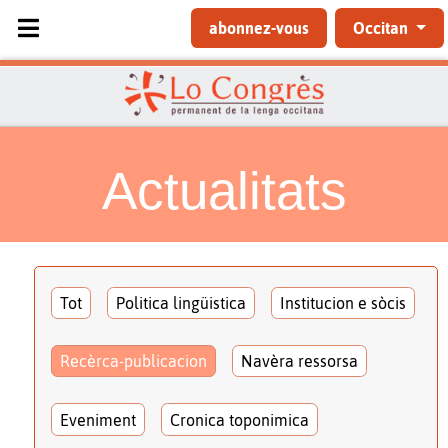
Sélectionnez votre langue
abonnez-vous
Occitan
Actualitats
Tot
Politica lingüistica
Institucion e sòcis
Recèrca-publicacion
Navèra ressorsa
Eveniment
Cronica toponimica