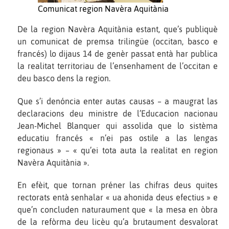
Comunicat region Navèra Aquitània
De la region Navèra Aquitània estant, que’s publiquè
un comunicat de premsa trilingüe (occitan, basco e
francés) lo dijaus 14 de genèr passat entà har publica
la realitat territoriau de l’ensenhament de l’occitan e
deu basco dens la region.
Que s’i denóncia enter autas causas – a maugrat las
declaracions deu ministre de l’Educacion nacionau
Jean-Michel Blanquer qui assolida que lo sistèma
educatiu francés « n’ei pas ostile a las lengas
regionaus » – « qu’ei tota auta la realitat en region
Navèra Aquitània ».
En efèit, que tornan préner las chifras deus quites
rectorats entà senhalar « ua ahonida deus efectius » e
que’n concluden naturaument que « la mesa en òbra
de la refòrma deu licèu qu’a brutaument desvalorat