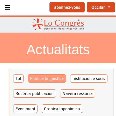
Sélectionnez votre langue
abonnez-vous
Occitan
Actualitats
Tot
Politica lingüistica
Institucion e sòcis
Recèrca-publicacion
Navèra ressorsa
Eveniment
Cronica toponimica