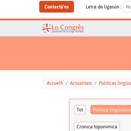
Contactà'ns
Letra de ligason :
Arcuelh
Actualitats
Politicas lingüi
Tot
Politica lingüistica
Cronica toponimica