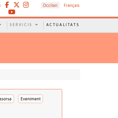
Sélectionnez votre langue
Occitan
Français
SERVICIS
ACTUALITATS
ssorsa
Eveniment