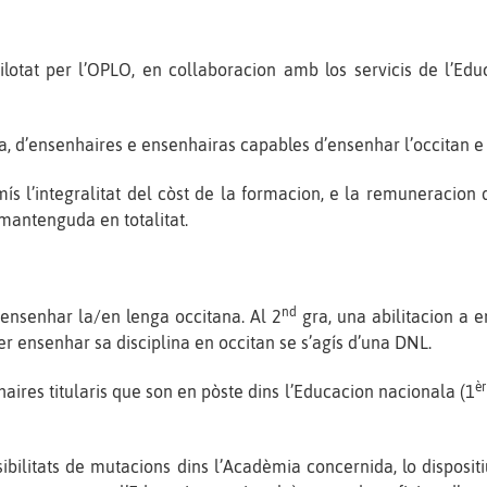
lotat per l’OPLO, en collaboracion amb los servicis de l’Edu
a, d’ensenhaires e ensenhairas capables d’ensenhar l’occitan e 
ís l’integralitat del còst de la formacion, e la remuneracion 
mantenguda en totalitat.
nd
nsenhar la/en lenga occitana. Al 2
gra, una abilitacion a 
er ensenhar sa disciplina en occitan se s’agís d’una DNL.
èr
res titularis que son en pòste dins l’Educacion nacionala (1
sibilitats de mutacions dins l’Acadèmia concernida, lo disposi