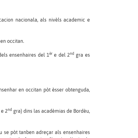
cacion nacionala, als nivèls academic e
en occitan.
èr
nd
dels ensenhaires del 1
e del 2
gra es
ensenhar en occitan pòt èsser obtenguda,
nd
e 2
gra) dins las acadèmias de Bordèu,
tiu se pòt tanben adreçar als ensenhaires