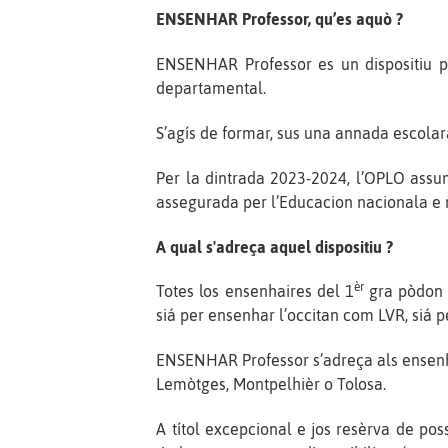
ENSENHAR Professor, qu’es aquò ?
ENSENHAR Professor es un dispositiu pi
departamental.
S’agís de formar, sus una annada escolar
Per la dintrada 2023-2024, l’OPLO assum
assegurada per l’Educacion nacionala e 
A qual s'adreça aquel dispositiu ?
èr
Totes los ensenhaires del 1
gra pòdon e
siá per ensenhar l’occitan com LVR, siá p
ENSENHAR Professor s’adreça als ensenhai
Lemòtges, Montpelhièr o Tolosa.
A títol excepcional e jos resèrva de pos