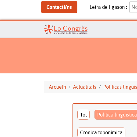
Contactà'ns
Letra de ligason :
Arcuelh
Actualitats
Politicas lingüi
Tot
Politica lingüistica
Cronica toponimica