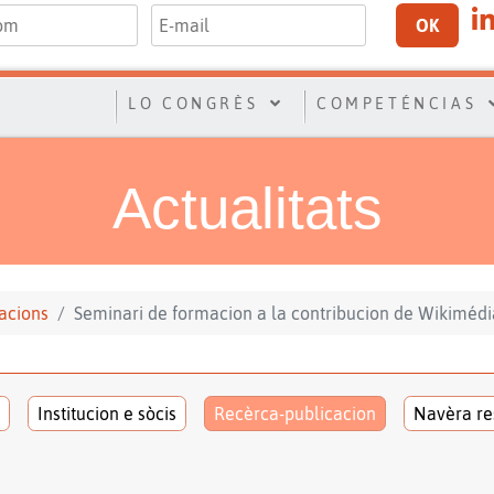
OK
LO CONGRÈS
COMPETÉNCIAS
Actualitats
acions
Seminari de formacion a la contribucion de Wikiméd
Institucion e sòcis
Recèrca-publicacion
Navèra re