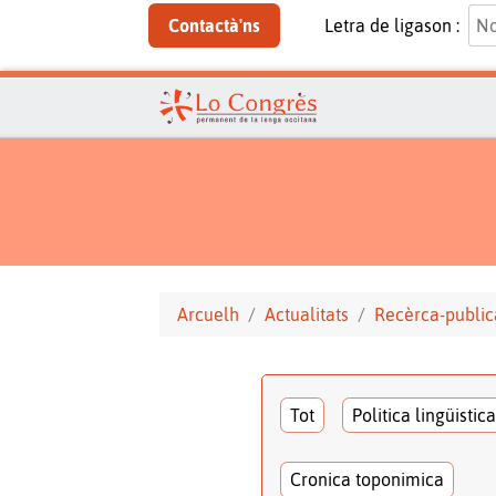
Contactà'ns
Letra de ligason :
Arcuelh
Actualitats
Recèrca-public
Tot
Politica lingüistica
Cronica toponimica