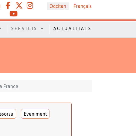
Sélectionnez votre langue
Occitan
Français
SERVICIS
ACTUALITATS
ia France
ssorsa
Eveniment