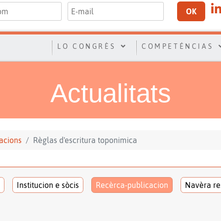
OK
LO CONGRÈS
COMPETÉNCIAS
Actualitats
acions
Règlas d'escritura toponimica
Institucion e sòcis
Recèrca-publicacion
Navèra re