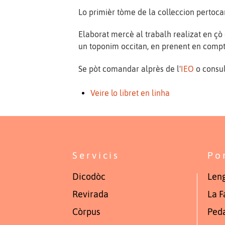
Lo primièr tòme de la colleccion pertoca
Elaborat mercè al trabalh realizat en çò
un toponim occitan, en prenent en compte 
Se pòt comandar alprès de l'
IEO
o consul
Veire lo libret en linha
Servicis
Po
Dicodòc
Leng
Revirada
La F
Còrpus
Ped