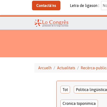
Contactà'ns
Letra de ligason :
Arcuelh
Actualitats
Recèrca-public
Tot
Politica lingüistica
Cronica toponimica