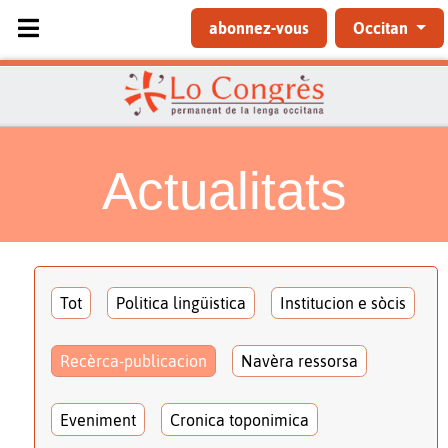
Sélectionnez votre langue
abonnez-vous
Occitan
Actualitats
Tot
Politica lingüistica
Institucion e sòcis
Recèrca-publicacion
Navèra ressorsa
Eveniment
Cronica toponimica