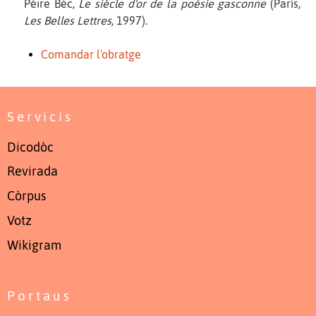
Pèire Bèc,
Le siècle d'or de la poésie gasconne
(París,
Les Belles Lettres
, 1997).
Comandar l'obratge
Servicis
Dicodòc
Revirada
Còrpus
Votz
Wikigram
Portaus