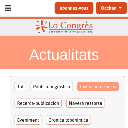
Sélectionnez votre langue
abonnez-vous
Occitan
Actualitats
Tot
Politica lingüistica
Institucion e sòcis
Recèrca-publicacion
Navèra ressorsa
Eveniment
Cronica toponimica