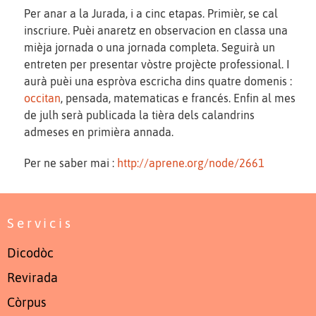
Per anar a la Jurada, i a cinc etapas. Primièr, se cal
inscriure. Puèi anaretz en observacion en classa una
mièja jornada o una jornada completa. Seguirà un
entreten per presentar vòstre projècte professional. I
aurà puèi una espròva escricha dins quatre domenis :
occitan
, pensada, matematicas e francés. Enfin al mes
de julh serà publicada la tièra dels calandrins
admeses en primièra annada.
Per ne saber mai :
http://aprene.org/node/2661
Servicis
Dicodòc
Revirada
Còrpus