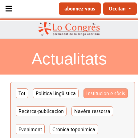
Sélectionnez votre langue
abonnez-vous
Occitan
Actualitats
Tot
Politica lingüistica
Institucion e sòcis
Recèrca-publicacion
Navèra ressorsa
Eveniment
Cronica toponimica