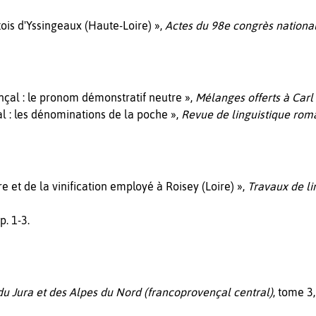
ois d'Yssingeaux (Haute-Loire) »,
Actes du 98e congrès national
nçal : le pronom démonstratif neutre »,
Mélanges offerts à Car
l : les dénominations de la poche »,
Revue de linguistique ro
re et de la vinification employé à Roisey (Loire) »,
Travaux de lin
 p. 1-3.
du Jura et des Alpes du Nord (francoprovençal central)
, tome 3