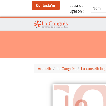
Contactà'ns
Letra de
ligason :
Arcuelh
Lo Congrès
Lo conselh ling