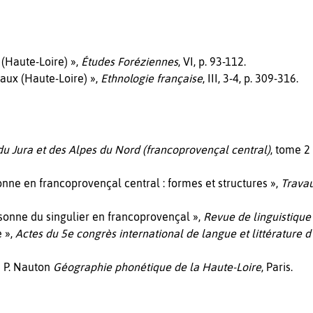
 (Haute-Loire) »,
Études Foréziennes
, VI, p. 93-112.
eaux (Haute-Loire) »,
Ethnologie française
, III, 3-4, p. 309-316.
du Jura et des Alpes du Nord (francoprovençal central)
, tome 2
nne en francoprovençal central : formes et structures »,
Travau
sonne du singulier en francoprovençal »,
Revue de linguistiqu
e »,
Actes du 5e congrès international de langue et littérature 
e P. Nauton
Géographie phonétique de la Haute-Loire
, Paris.