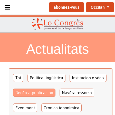
Sélectionnez votre langue
abonnez-vous
Occitan
Actualitats
Tot
Politica lingüistica
Institucion e sòcis
Recèrca-publicacion
Navèra ressorsa
Eveniment
Cronica toponimica