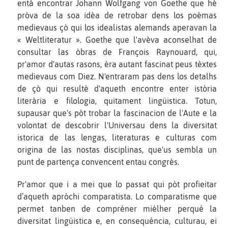
entà encontrar Johann Wolfgang von Goethe que hè
pròva de la soa idèa de retrobar dens los poèmas
medievaus çò qui los idealistas alemands aperavan la
« Weltliteratur ». Goethe que l'avèva aconselhat de
consultar las òbras de François Raynouard, qui,
pr'amor d'autas rasons, èra autant fascinat peus tèxtes
medievaus com Diez. N'entraram pas dens los detalhs
de çò qui resultè d'aqueth encontre enter istòria
literària e filologia, quitament lingüistica. Totun,
supausar que's pòt trobar la fascinacion de l'Aute e la
volontat de descobrir l'Universau dens la diversitat
istorica de las lengas, literaturas e culturas com
origina de las nostas disciplinas, que'us sembla un
punt de partença convencent entau congrès.
Pr'amor que i a mei que lo passat qui pòt profieitar
d’aqueth apròchi comparatista. Lo comparatisme que
permet tanben de compréner miélher perqué la
diversitat lingüistica e, en consequéncia, culturau, ei