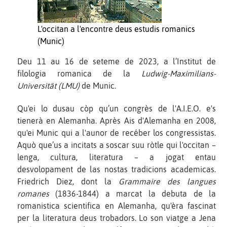
L'occitan a l'encontre deus estudis romanics
(Munic)
Deu 11 au 16 de seteme de 2023, a l’Institut de
filologia romanica de la
Ludwig-Maximilians-
Universität (LMU)
de Munic.
Qu'ei lo dusau còp qu’un congrès de l'A.I.E.O. e's
tienerà en Alemanha. Après Ais d'Alemanha en 2008,
qu'ei Munic qui a l'aunor de recéber los congressistas.
Aquò que’us a incitats a soscar suu ròtle qui l'occitan –
lenga, cultura, literatura – a jogat entau
desvolopament de las nostas tradicions academicas.
Friedrich Diez, dont la
Grammaire des langues
romanes
(1836-1844) a marcat la debuta de la
romanistica scientifica en Alemanha, qu'èra fascinat
per la literatura deus trobadors. Lo son viatge a Jena