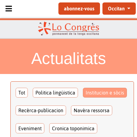
Sélectionnez votre langue
abonnez-vous
Occitan
Actualitats
Tot
Politica lingüistica
Institucion e sòcis
Recèrca-publicacion
Navèra ressorsa
Eveniment
Cronica toponimica