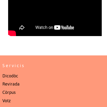
Servicis
Dicodòc
Revirada
Còrpus
Votz