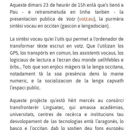
Aqueste dimars 23 de heurèr de 15h enlà que’s tienó a
Pau - e retransmetuda en linha tanben - la
presentacion publica de
Votz
(
votz.eu
), la purmèra
sintèsi vocau en occitan (gascon e lengadocian).
La sintèsi vocau qu'ei l'utís qui permet a l'ordenador de
transformar tèxte escriut en votz. Que l'utilizan los
GPS, los transpòrts en comun, los assistents vocaus, los
logiciaus de lectura a l'ecran deu monde uelhfebles e
òrbs... Tots que son enjòcs màgers tà la lenga occitana,
notadament tà la soa preséncia dens lo maine
numeric, e la socializacion de la lenga capvath
l’espaci public.
Aqueste projècte qu’estó hèit mercés au consòrci
transfronterèr Linguatec, qui amassa acadèmias,
universitats, centres de recèrca e institucions tau
desvolopament de las tecnologias entà l’aragonés, lo
basco e l’occitan, dab lo sostien deu fons europèu