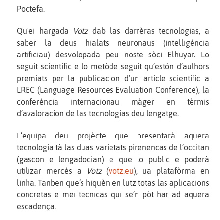
Poctefa.
Qu’ei hargada
Votz
dab las darrèras tecnologias, a
saber la deus hialats neuronaus (intelligéncia
artificiau) desvolopada peu noste sòci Elhuyar. Lo
seguit scientific e lo metòde seguit qu’estón d’aulhors
premiats per la publicacion d’un article scientific a
LREC (Language Resources Evaluation Conference), la
conferéncia internacionau màger en tèrmis
d’avaloracion de las tecnologias deu lengatge.
L’equipa deu projècte que presentarà aquera
tecnologia tà las duas varietats pirenencas de l’occitan
(gascon e lengadocian) e que lo public e poderà
utilizar mercés a
Votz
(
votz.eu
), ua platafòrma en
linha. Tanben que’s hiquèn en lutz totas las aplicacions
concretas e mei tecnicas qui se’n pòt har ad aquera
escadença.