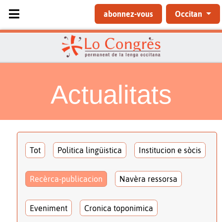
Sélectionnez votre langue
abonnez-vous
Occitan
Actualitats
Tot
Politica lingüistica
Institucion e sòcis
Recèrca-publicacion
Navèra ressorsa
Eveniment
Cronica toponimica