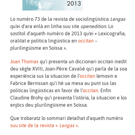
Lo numèro 73 de la revista de sociolingüistica
Lengas
qu'ei d'ara enlà en linha suu site
openedition
. Lo
sostítol d'aqueth numèro de 2013 qu'ei « Lexicografia,
oralitat e politica lingüistica en
occitan
–
plurilingüisme en Soïssa ».
Joan Thomas
qu'i presenta un diccionari occitan inedit
deu sègle XVIII, Joan-Pèire Cavalié qu'i parla de la soa
experiéncia sus la situacion de l'
occitan
lemosin e
Fabrice Bernissan qu'i hè ua mesa au punt sus las
politicas lingüisticas en favor de l'
occitan
. Enfin
Claudine Brohy qu'i presenta l'istòria, la situacion e los
enjòcs deu plurilingüisme en Soïssa.
Que trobaratz lo sommari detalhat d'aqueth numèro
suu site de la revista «
Lengas
»
.