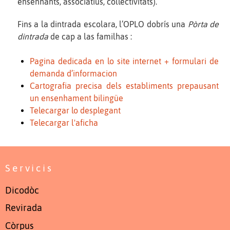
ensenhants, associatius, collectivitats).
Fins a la dintrada escolara, l’OPLO dobrís una
Pòrta de
dintrada
de cap a las familhas :
Pagina dedicada en lo site internet + formulari de
demanda d’informacion
Cartografia precisa dels establiments prepausant
un ensenhament bilingüe
Telecargar lo desplegant
Telecargar l'aficha
Servicis
Dicodòc
Revirada
Còrpus