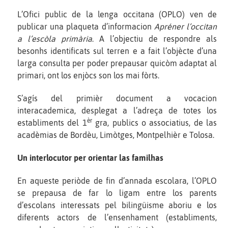
L’Ofici public de la lenga occitana (OPLO) ven de
publicar una plaqueta d’informacion
Apréner l’occitan
a l’escòla primària
. A l’objectiu de respondre als
besonhs identificats sul terren e a fait l’objècte d’una
larga consulta per poder prepausar quicòm adaptat al
primari, ont los enjòcs son los mai fòrts.
S’agís del primièr document a vocacion
interacademica, desplegat a l’adreça de totes los
èr
establiments del 1
gra, publics o associatius, de las
acadèmias de Bordèu, Limòtges, Montpelhièr e Tolosa.
Un interlocutor per orientar las familhas
En aqueste periòde de fin d’annada escolara, l’OPLO
se prepausa de far lo ligam entre los parents
d’escolans interessats pel bilingüisme aboriu e los
diferents actors de l’ensenhament (establiments,