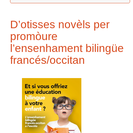
D’otisses novèls per
promòure
l’ensenhament bilingüe
francés/occitan