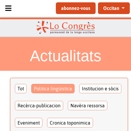
Sélectionnez votre langue
abonnez-vous
Occitan
Actualitats
Tot
Politica lingüistica
Institucion e sòcis
Recèrca-publicacion
Navèra ressorsa
Eveniment
Cronica toponimica