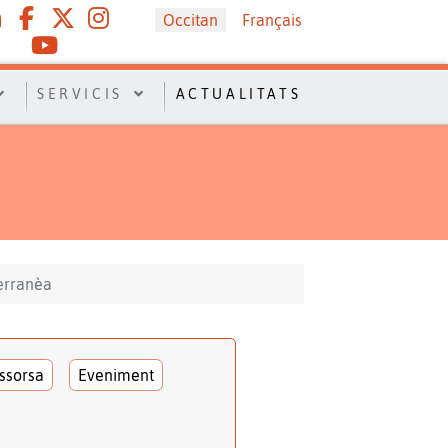
Sélectionnez votre langue
Occitan
Français
SERVICIS
ACTUALITATS
terranèa
ssorsa
Eveniment