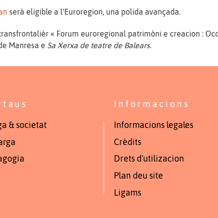
tan
serà eligible a l'Euroregion, una polida avançada.
transfrontalièr « Forum euroregional patrimòni e creacion : Occ
de Manresa e
Sa Xerxa de teatre de Balears
.
rtaus
Informacions
a & societat
Informacions legales
arga
Crèdits
agogia
Drets d'utilizacion
Plan deu site
Ligams