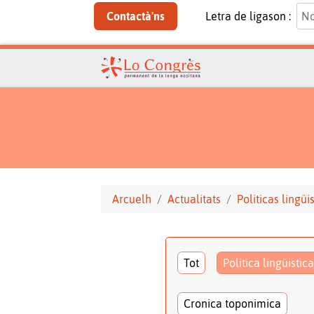
Contactà'ns
Letra de ligason :
Arcuelh
Actualitats
Politicas lingüi
Tot
Politica lingüistica
Cronica toponimica