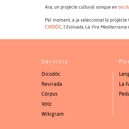
Ara, un projècte cultural sonque en
occi
Pel moment, a ja seleccionat lo projècte 
CIRDÒC
, l'
Estivada
, La
Fira Mediterrania
Servicis
Po
Dicodòc
Leng
Revirada
La F
Còrpus
Ped
Votz
Wikigram