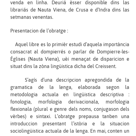
venda en linha. Deuriá èsser disponible dins las
librariás de Nauta Viena, de Crusa e d’Indra dins las
setmanas venentas.
Presentacion de l’obratge :
Aquel libre es lo primièr estudi d’aquela importància
consacrat al dompierrés o parlar de Dompierre-les-
Églises (Nauta Viena), uèi menaçat de disparicion e
situat dins la zòna lingüistica dicha del Creissent.
S’agís d’una descripcion apregondida de la
gramatica de la lenga, elaborada segon la
metodologia actuala en lingüistica descriptiva :
fonologia, morfologia derivacionala, morfologia
flexionala (plural e genre dels noms, conjugason dels
vèrbes) e sintaxi. L’obratge prepausa tanben una
introduccion presentant l’istòria e la situacion
sociolingüistica actuala de la lenga. En mai, conten un