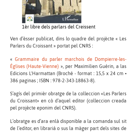
1èr libre dels parlars del Creissent
Ven d’èsser publicat, dins lo quadre del projècte « Les
Parlers du Croissant » portat pel CNRS :
«
Grammaire du parler marchois de Dompierre-les-
Églises (Haute-Vienne)
», per Maximilien Guérin, a las
Edicions L'Harmattan (Broché - format : 15,5 x 24 cm •
386 paginas ; ISBN : 978-2-343-18863-8).
S’agís del primièr obratge de la colleccion «Les Parlers
du Croissant» en cò d’aquel editor (colleccion creada
pel projècte eponim del CNRS).
L’obratge es d’ara enlà disponible a la comanda sul sit
de l’editor, en librariá o sus la màger part dels sites de