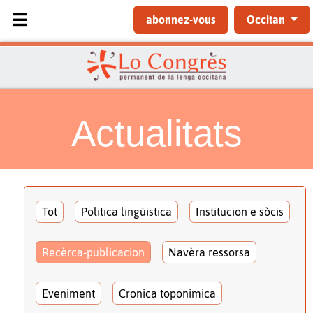
Sélectionnez votre langue
abonnez-vous
Occitan
Actualitats
Tot
Politica lingüistica
Institucion e sòcis
Recèrca-publicacion
Navèra ressorsa
Eveniment
Cronica toponimica