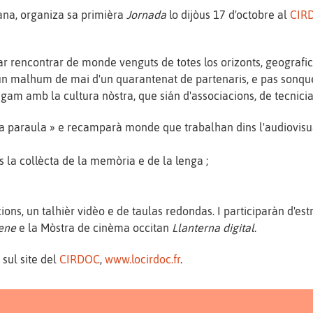
ana, organiza sa primièra
Jornada
lo dijòus 17 d'octobre al
CIR
ar rencontrar de monde venguts de totes los orizonts, geografics
un malhum de mai d'un quarantenat de partenaris, e pas sonque
m amb la cultura nòstra, que sián d'associacions, de tecnicians,
 la paraula » e recamparà monde que trabalhan dins l'audiovisua
s la collècta de la memòria e de la lenga ;
ions, un talhièr vidèo e de taulas redondas. I participaràn d'est
ene
e la Mòstra de cinèma occitan
Llanterna digital
.
sul site del
CIRDOC
,
www.locirdoc.fr
.