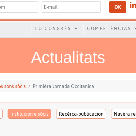
OK
LO CONGRÈS
COMPETÉNCIAS
Actualitats
los sons sòcis
Primièra Jornada Occitanica
Institucion e sòcis
Recèrca-publicacion
Navèra re