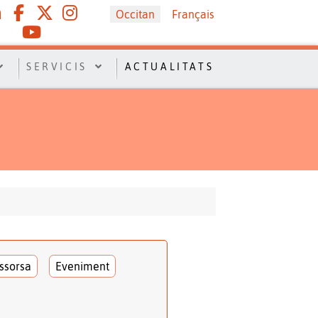
Sélectionnez votre langue
Occitan
Français
SERVICIS
ACTUALITATS
ssorsa
Eveniment