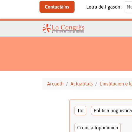
Contactà'ns
Letra de ligason :
Arcuelh
Actualitats
L'institucion e 
Tot
Politica lingüistica
Cronica toponimica