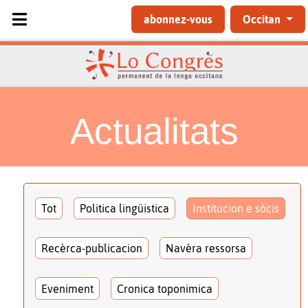
Sélectionnez votre langue
abonnez-vous
Occitan
Actualitats
Tot
Politica lingüistica
Institucion e sòcis
Recèrca-publicacion
Navèra ressorsa
Eveniment
Cronica toponimica