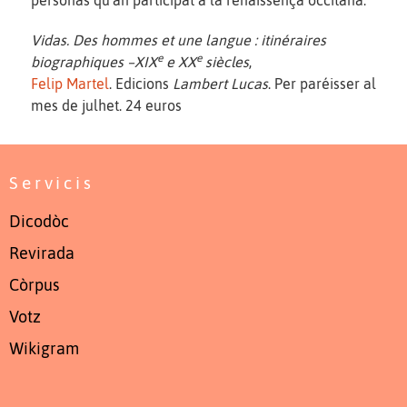
Vidas. Des hommes et une langue : itinéraires
e
e
biographiques –XIX
e XX
siècles
,
Felip Martel
. Edicions
Lambert Lucas
. Per paréisser al
mes de julhet. 24 euros
Servicis
Dicodòc
Revirada
Còrpus
Votz
Wikigram