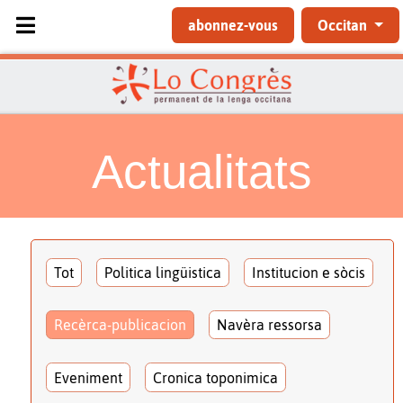
Sélectionnez votre langue
abonnez-vous
Occitan
Actualitats
Tot
Politica lingüistica
Institucion e sòcis
Recèrca-publicacion
Navèra ressorsa
Eveniment
Cronica toponimica