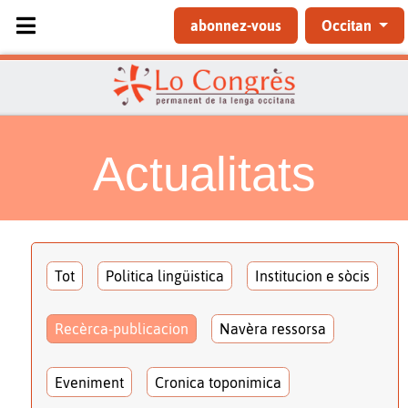
Sélectionnez votre langue
abonnez-vous
Occitan
Actualitats
Tot
Politica lingüistica
Institucion e sòcis
Recèrca-publicacion
Navèra ressorsa
Eveniment
Cronica toponimica