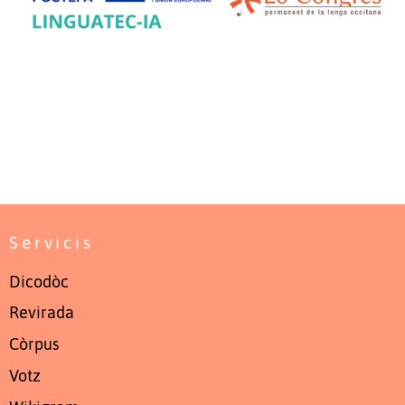
Servicis
Dicodòc
Revirada
Còrpus
Votz