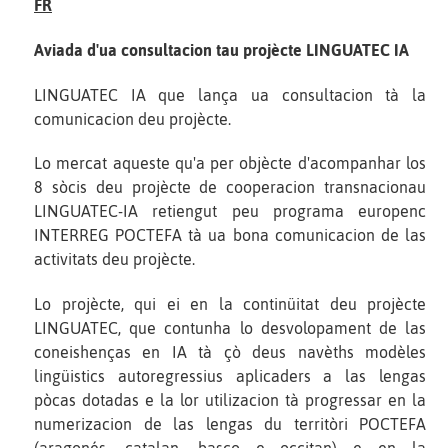
FR
Aviada d'ua consultacion tau projècte LINGUATEC IA
LINGUATEC IA que lança ua consultacion tà la
comunicacion deu projècte.
Lo mercat aqueste qu'a per objècte d'acompanhar los
8 sòcis deu projècte de cooperacion transnacionau
LINGUATEC-IA retiengut peu programa europenc
INTERREG POCTEFA tà ua bona comunicacion de las
activitats deu projècte.
Lo projècte, qui ei en la continüitat deu projècte
LINGUATEC, que contunha lo desvolopament de las
coneishenças en IA tà çò deus navèths modèles
lingüistics autoregressius aplicaders a las lengas
pòcas dotadas e la lor utilizacion tà progressar en la
numerizacion de las lengas du territòri POCTEFA