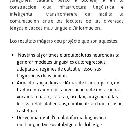
(aragonés, catalan, basco e occitan) e en la
construccion d'ua infrastructura lingüistica e
inteligenta transfronterèra qui facilita la
comunicacion entre los locutors de las divèrsaas
lengas e l'accès multilingüe a l'informacion.
Los resultats màgers deu projècte que son aquestes:
Navèths algoritmes e arquitecturas neuronaus tà
generar modèles lingüistics autoregressius
adaptats a regimes de calcul e ressorsas
lingüisticas deus limitats.
Amelohorança deus sistèmas de transcripcion, de
traduccion automatica neuronau e de de la sintèsi
vocau tau basco, catalan, occitan, aragonés e las
lors varietats daliectaus, combinats au francés e au
castelhan.
Desvolopament d'ua plataforma lingüistica
multilingüe tau sostitolatge e lo doblatge