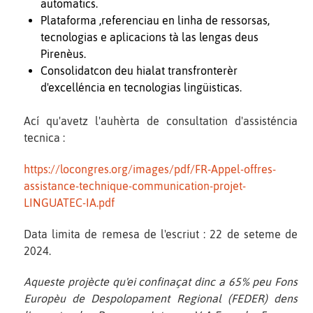
automatics.
Plataforma ,referenciau en linha de ressorsas,
tecnologias e aplicacions tà las lengas deus
Pirenèus.
Consolidatcon deu hialat transfronterèr
d'excelléncia en tecnologias lingüisticas.
Ací qu'avetz l'auhèrta de consultation d'assisténcia
tecnica :
https://locongres.org/images/pdf/FR-Appel-offres-
assistance-technique-communication-projet-
LINGUATEC-IA.pdf
Data limita de remesa de l'escriut : 22 de seteme de
2024.
Aqueste projècte qu'ei confinaçat dinc a 65% peu Fons
Europèu de Despolopament Regional (FEDER) dens