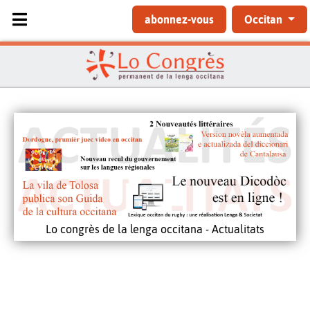
Sélectionnez votre langue
abonnez-vous
Occitan
Lo congrès de la lenga occitana - Actualitats