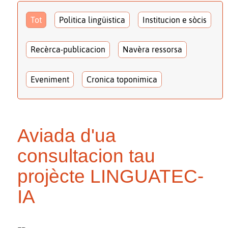
Tot
Politica lingüistica
Institucion e sòcis
Recèrca-publicacion
Navèra ressorsa
Eveniment
Cronica toponimica
Aviada d'ua
consultacion tau
projècte LINGUATEC-
IA