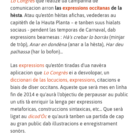
Lo Congrès
que realizè ua campanha de
comunicacion arron
las
expressions occitanas
de la
hèsta
. Atau qu'estón hèitas afichas, vedederas au
capitèth de la Hauta Planta – e tanben suus hialats
sociaus - pendent las temporas de Carnaval, dab
expressions bearnesas :
Hà's crebar lo borràs
(minjar
de tròp),
Anar en dondèna
(anar a la hèsta),
Har deu
palhassa
(har lo bofon)...
Las
expressions
qu'estón tiradas d'ua navèra
aplicacion que
Lo Congrès
ei a desvolopar, un
diccionari de las locucions, expressions
, citacions e
biais de díser occitans. Aqueste que serà mes en linha
fin de 2014 e qu'aurà l'objectiu de perpausar au public
un utís tà enriquir la lenga per expressions
metaforicas, construccions sintaxicas, etc... Que serà
ligat au
dicod'Òc
e qu'aurà tanben ua partida de cap
au gran public dab illustracions e enregistrament
sonòrs.