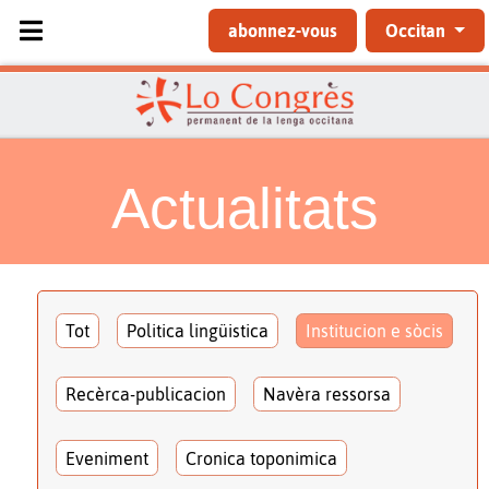
Sélectionnez votre langue
abonnez-vous
Occitan
Actualitats
Tot
Politica lingüistica
Institucion e sòcis
Recèrca-publicacion
Navèra ressorsa
Eveniment
Cronica toponimica