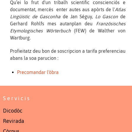
Qu’ei lo frut d'un tribalh scientific conscienciós e
documentat, mercés enter autes aus apòrts de l'
Atlas
Lingüistic de Gasconha
de Jan Séguy,
Lo Gascon
de
Gerhard Rohlfs mes autanplan deu
Französisches
Etymologisches Wörterbuch
(FEW) de Walther von
Wartburg.
Profieitatz deu bon de soscripcion a tarifa preferenciau
abans la soa parucion :
Precomandar l'òbra
Servicis
Dicodòc
Revirada
Còrpus