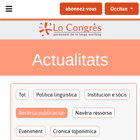
Sélectionnez votre langue
abonnez-vous
Occitan
Actualitats
Tot
Politica lingüistica
Institucion e sòcis
Recèrca-publicacion
Navèra ressorsa
Eveniment
Cronica toponimica