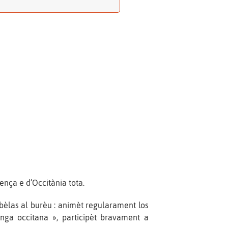
ença e d’Occitània tota.
s bèlas al burèu : animèt regularament los
ga occitana », participèt bravament a