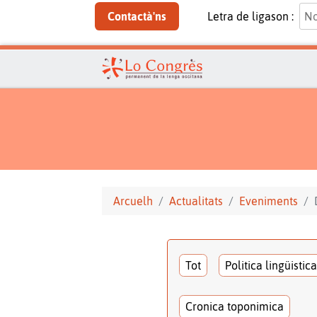
Contactà'ns
Letra de ligason :
Arcuelh
Actualitats
Eveniments
Tot
Politica lingüistica
Cronica toponimica