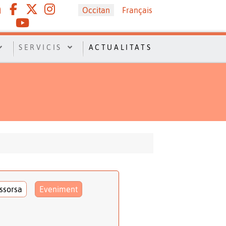
Sélectionnez votre langue
Occitan
Français
SERVICIS
ACTUALITATS
ssorsa
Eveniment