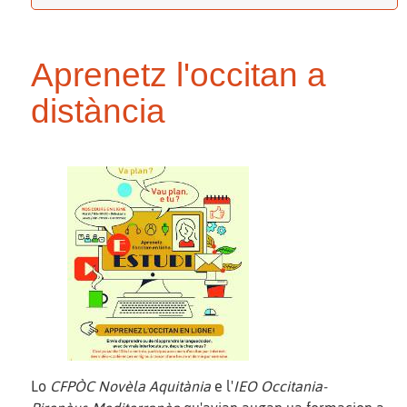
Aprenetz l'occitan a
distància
Lo
CFPÒC Novèla Aquitània
e l'
IEO Occitania-