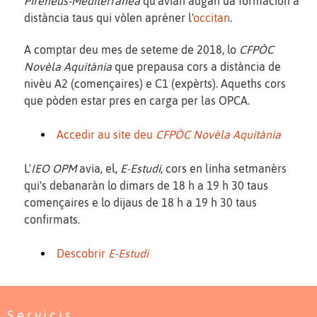
Pirenèus-Mediterranèa
qu'avian augan ua formacion a
distància taus qui vòlen apréner l'
occitan
.
A comptar deu mes de seteme de 2018, lo
CFPÒC
Novèla Aquitània
que prepausa cors a distància de
nivèu A2 (començaires) e C1 (expèrts). Aqueths cors
que pòden estar pres en carga per las OPCA.
Accedir au site deu
CFPÒC Novèla Aquitània
L'
IEO OPM
avia, el,
E-Estudi
, cors en linha setmanèrs
qui's debanaràn lo dimars de 18 h a 19 h 30 taus
començaires e lo dijaus de 18 h a 19 h 30 taus
confirmats.
Descobrir
E-Estudi
Servicis