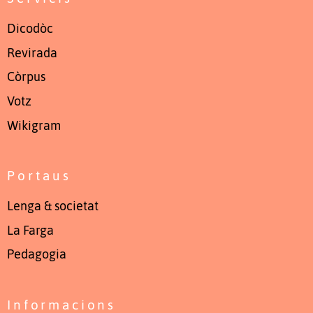
Dicodòc
Revirada
Còrpus
Votz
Wikigram
Portaus
Lenga & societat
La Farga
Pedagogia
Informacions