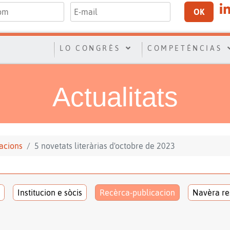
OK
LO CONGRÈS
COMPETÉNCIAS
Actualitats
acions
5 novetats literàrias d'octobre de 2023
Institucion e sòcis
Recèrca-publicacion
Navèra re