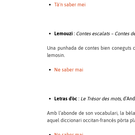
Tà'n saber mei
Lemouzi
:
Contes escalats – Contes d
Una punhada de contes bien coneguts co
lemosin.
Ne saber mai
Letras d'òc
:
Le Trésor des mots
, d’An
Amb l’abonde de son vocabulari, la bèla 
aquel diccionari occitan-francés pòrta p
Ne saber mai