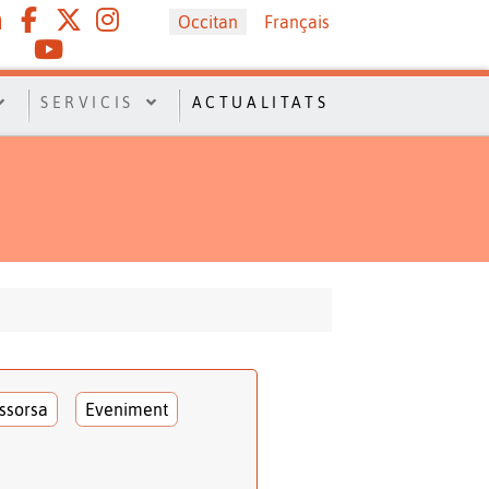
Sélectionnez votre langue
Occitan
Français
SERVICIS
ACTUALITATS
ssorsa
Eveniment