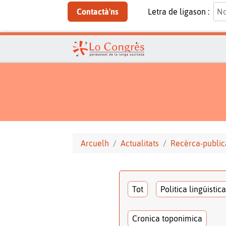
Contactà'ns
Letra de ligason :
Arcuelh
Actualitats
Recèrca-public
Tot
Politica lingüistica
Cronica toponimica