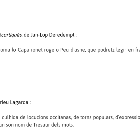
écortiqués
, de Jan-Lop Deredempt :
ma lo Capaironet roge o Peu d'asne, que podretz legir en fr
drieu Lagarda :
culhida de locucions occitanas, de torns populars, d’expression
lan son nom de Tresaur dels mots.