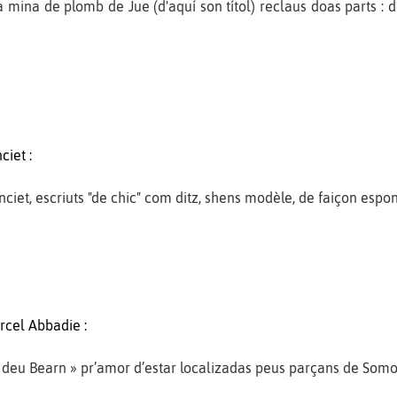
a mina de plomb de Jue (d'aquí son títol) reclaus doas parts 
ciet :
t, escriuts "de chic" com ditz, shens modèle, de faiçon espo
rcel Abbadie :
deu Bearn » pr’amor d’estar localizadas peus parçans de Somo