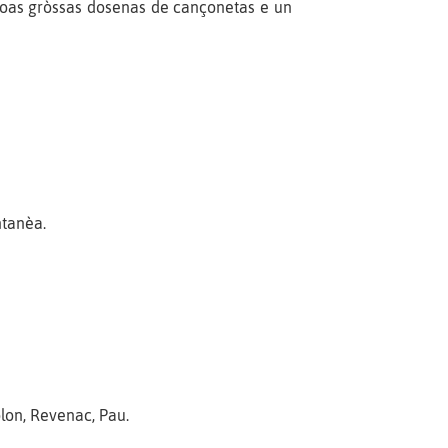
: doas gròssas dosenas de cançonetas e un
ntanèa.
lon, Revenac, Pau.