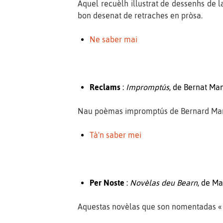
Aquel recuèlh illustrat de dessenhs de l
bon desenat de retraches en pròsa.
Ne saber mai
Reclams
:
Impromptús
, de Bernat Man
Nau poèmas impromptús de Bernard Mancie
Tà'n saber mei
Per Noste
:
Novèlas deu Bearn
, de Ma
Aquestas novèlas que son nomentadas « 