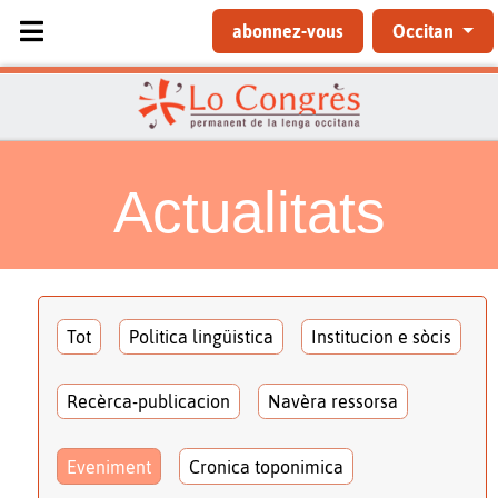
Sélectionnez votre langue
abonnez-vous
Occitan
Actualitats
Tot
Politica lingüistica
Institucion e sòcis
Recèrca-publicacion
Navèra ressorsa
Eveniment
Cronica toponimica