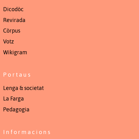
Dicodòc
Revirada
Còrpus
Votz
Wikigram
Portaus
Lenga & societat
La Farga
Pedagogia
Informacions