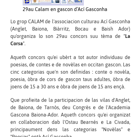
29au Calam en gascon d’Ací Gasconha
Lo grop CALAM de l'associacion culturau Ací Gasconha
(Anglet, Baiona, Biàrritz, Bocau e Baish Ador)
qu'organiza lo son 29au concors suu tèma de "
La
Corsa
".
Aqueth concors qu'ei ubèrt a tot autor individuau de
poesias, de contes e de novèlas en occitan gascon. Las
cinc categorias que'n son definidas : conte o novèla,
poesia, òbra de cors de gascon taus adultes, òbra de
joens de 15 a 30 ans e òbra de joens de 15 ans ençà.
Que profieita de la participacion de las vilas d'Anglet,
de Baiona, de Tarnòs, deu Congrès e de l'Academia
Gascona Baiona-Ador. Aqueth concors qu'ei organizat
en collaboracion dab l'Ostau Bearnés e La Civada,
principaument dens las categorias "Novèlas" e
"Poesias" entà Ací Gasconha.