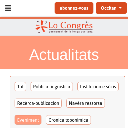
Sélectionnez votre langue
abonnez-vous
Occitan
Actualitats
Tot
Politica lingüistica
Institucion e sòcis
Recèrca-publicacion
Navèra ressorsa
Eveniment
Cronica toponimica