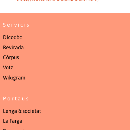
Servicis
Dicodòc
Revirada
Còrpus
Votz
Wikigram
Portaus
Lenga & societat
La Farga