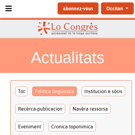
Sélectionnez votre langue
abonnez-vous
Occitan
Actualitats
Tot
Politica lingüistica
Institucion e sòcis
Recèrca-publicacion
Navèra ressorsa
Eveniment
Cronica toponimica