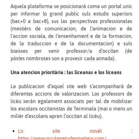
Aquela plataforma se posicionarà coma un portal unic
per informar lo grand public suls estudis superiors
(bac+0 a bac+8), sus las perspectivas professionalas
(mestièrs de comunicacion, de l’animacion e de
l’accion sociala, de l’ensenhament e de la formacion,
de la traduccion e de la documentacion) e suls
biaisses per venir professor/a d’occitan (de
pòstes nombroses son a provesir cada annada).
Una atencion prioritària : las liceanas e los liceans
La publicacion d’aquel site web s’acompanharà de
diferentas accions de valorizacion. Los professors de
licèu seràn egalament associats per tal de mobilizar
los escolans occitanistas de Terminala (mai o mens un
milièr d’escolans apren l’occitan al licèu).
Lo site novèl :
https://www.occitanetudesmetiers.com/