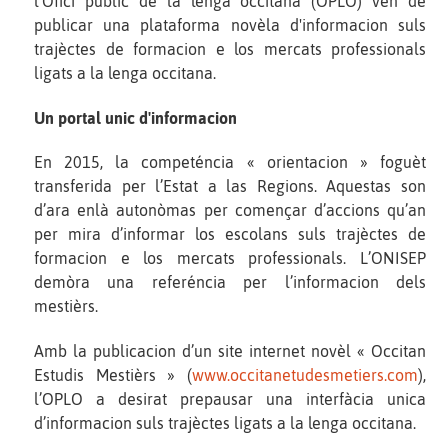
l'Ofici public de la lenga occitana (OPLO) ven de
publicar una plataforma novèla d'informacion suls
trajèctes de formacion e los mercats professionals
ligats a la lenga occitana.
Un portal unic d'informacion
En 2015, la competéncia « orientacion » foguèt
transferida per l’Estat a las Regions. Aquestas son
d’ara enlà autonòmas per començar d’accions qu’an
per mira d’informar los escolans suls trajèctes de
formacion e los mercats professionals. L’ONISEP
demòra una referéncia per l’informacion dels
mestièrs.
Amb la publicacion d’un site internet novèl « Occitan
Estudis Mestièrs » (
www.occitanetudesmetiers.com
),
l’OPLO a desirat prepausar una interfàcia unica
d’informacion suls trajèctes ligats a la lenga occitana.