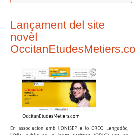
Lançament del site
novèl
OccitanEtudesMetiers.c
OccitanEtudesMetiers.com
En associacion amb l'ONISEP e lo CREO Lengadòc,