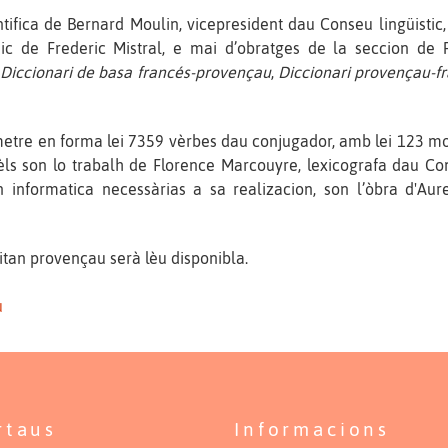
ntifica de Bernard Moulin, vicepresident dau Conseu lingüistic,
sic de Frederic Mistral, e mai d’obratges de la seccion de P
,
Diccionari de basa francés-provençau
,
Diccionari provençau-f
metre en forma lei 7359 vèrbes dau conjugador, amb lei 123 mod
ls son lo trabalh de Florence Marcouyre, lexicografa dau Co
informatica necessàrias a sa realizacion, son l’òbra d'Aure
itan provençau serà lèu disponibla.
u
rtaus
Informacions