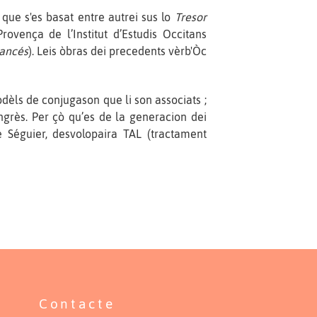
 que s'es basat entre autrei sus lo
Tresor
rovença de l’Institut d’Estudis Occitans
rancés
). Leis òbras dei precedents vèrb'Òc
èls de conjugason que li son associats ;
ngrès. Per çò qu’es de la generacion dei
 Séguier, desvolopaira TAL (tractament
Contacte