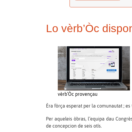
Lo vèrb’Òc dispon
vèrb’Òc provençau
Èra fòrça esperat per la comunautat ; es
Per aqueleis òbras, l’equipa dau Congrès
de concepcion de seis otís.