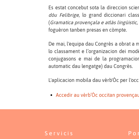
Es estat concebut sota la direccion scie
dóu Felibrige
, lo grand diccionari clas
(
Gramatica provençala e atlàs lingüistic
foguèron tanben presas en còmpte.
De mai, l'equipa dau Congrès a obrat a 
lo classament e l’organizacion dei modè
conjugasons e mai de la programacion 
automatic dau lengatge) dau Congrès.
L'aplicacion mobila dau vèrb'Òc per l'occ
Accedir au vèrb’Òc occitan provença
Servicis
Po