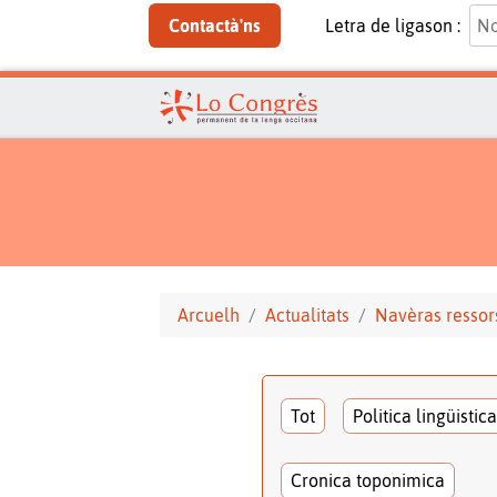
Contactà'ns
Letra de ligason :
Arcuelh
Actualitats
Navèras ressor
Tot
Politica lingüistica
Cronica toponimica