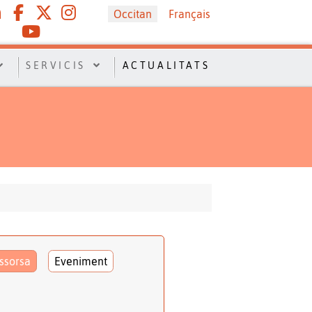
Sélectionnez votre langue
Occitan
Français
SERVICIS
ACTUALITATS
ssorsa
Eveniment