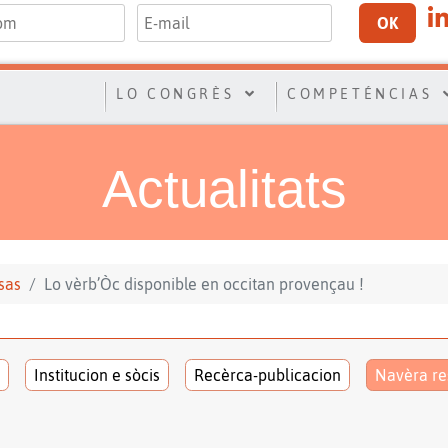
OK
LO CONGRÈS
COMPETÉNCIAS
Actualitats
sas
Lo vèrb’Òc disponible en occitan provençau !
Institucion e sòcis
Recèrca-publicacion
Navèra re