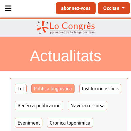
Sélectionnez votre langue
abonnez-vous
Occitan
Actualitats
Tot
Politica lingüistica
Institucion e sòcis
Recèrca-publicacion
Navèra ressorsa
Eveniment
Cronica toponimica