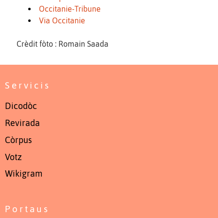
Occitanie-Tribune
Via Occitanie
Crèdit fòto : Romain Saada
Servicis
Dicodòc
Revirada
Còrpus
Votz
Wikigram
Portaus