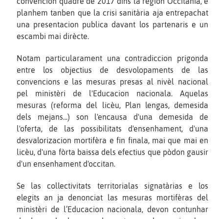
convencion quadre de 2017 dins la region Occitània, e
planhem tanben que la crisi sanitària aja entrepachat
una presentacion publica davant los partenaris e un
escambi mai dirècte.
Notam particularament una contradiccion prigonda
entre los objectius de desvolopaments de las
convencions e las mesuras presas al nivèl nacional
pel ministèri de l'Educacion nacionala. Aquelas
mesuras (reforma del licèu, Plan lengas, demesida
dels mejans...) son l'encausa d'una demesida de
l'oferta, de las possibilitats d'ensenhament, d'una
desvalorizacion mortifèra e fin finala, mai que mai en
licèu, d'una fòrta baissa dels efectius que pòdon gausir
d'un ensenhament d'occitan.
Se las collectivitats territorialas signatàrias e los
elegits an ja denonciat las mesuras mortifèras del
ministèri de l’Educacion nacionala, devon contunhar