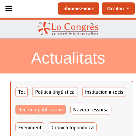
Sélectionnez votre langue
abonnez-vous
Occitan
Actualitats
Tot
Politica lingüistica
Institucion e sòcis
Recèrca-publicacion
Navèra ressorsa
Eveniment
Cronica toponimica