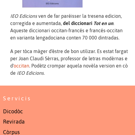
IEO Edicions
ven de far paréisser la tresena edicion,
corregida e aumentada,
del diccionari
Tot en un
.
Aqueste diccionari occitan-francés e francés-occitan
en varianta lengadociana conten 70 000 dintradas.
A per tòca màger d'èstre de bon utilizar. Es estat fargat
per Joan Claudi Sèrras, professor de letras modèrnas e
d'
occitan
. Podètz crompar aquela novèla version en cò
de
IEO Edicions
.
Servicis
Dicodòc
Revirada
Còrpus