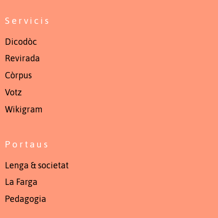
Servicis
Dicodòc
Revirada
Còrpus
Votz
Wikigram
Portaus
Lenga & societat
La Farga
Pedagogia