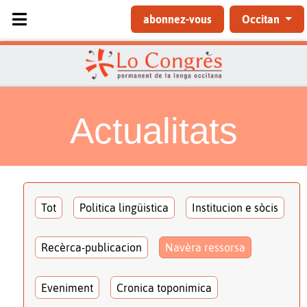
Sélectionnez votre langue
abonnez-vous
Occitan
Actualitats
Tot
Politica lingüistica
Institucion e sòcis
Recèrca-publicacion
Navèra ressorsa
Eveniment
Cronica toponimica