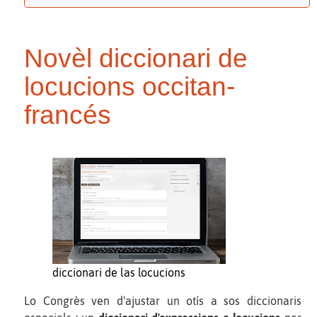
Novèl diccionari de
locucions occitan-
francés
diccionari de las locucions
Lo Congrès ven d'ajustar un otís a sos diccionaris