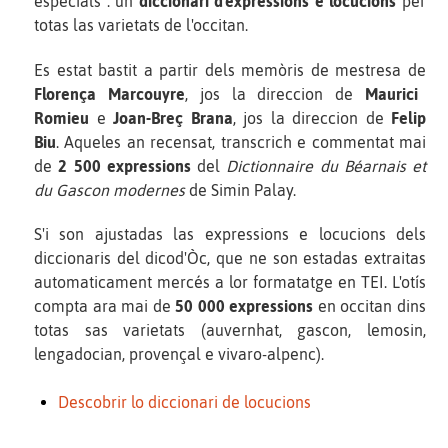
especials : un
diccionari d'expressions e locucions
per
totas las varietats de l'occitan.
Es estat bastit a partir dels memòris de mestresa de
Florença Marcouyre
, jos la direccion de
Maurici
Romieu
e
Joan-Breç Brana
, jos la direccion de
Felip
Biu
. Aqueles an recensat, transcrich e commentat mai
de
2 500 expressions
del
Dictionnaire du Béarnais et
du Gascon modernes
de Simin Palay.
S'i son ajustadas las expressions e locucions dels
diccionaris del dicod'Òc, que ne son estadas extraitas
automaticament mercés a lor formatatge en TEI. L'otís
compta ara mai de
50 000 expressions
en occitan dins
totas sas varietats (auvernhat, gascon, lemosin,
lengadocian, provençal e vivaro-alpenc).
Descobrir lo diccionari de locucions