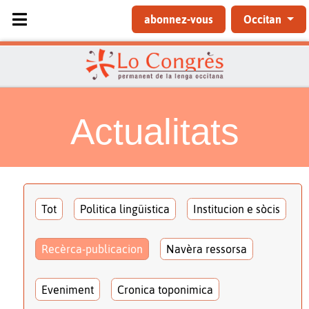
Sélectionnez votre langue
abonnez-vous
Occitan
Actualitats
Tot
Politica lingüistica
Institucion e sòcis
Recèrca-publicacion
Navèra ressorsa
Eveniment
Cronica toponimica