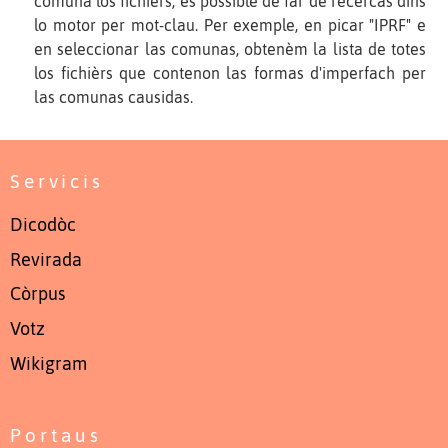
comuna los fichièrs, es possible de far de recèrcas dins
lo motor per mot-clau. Per exemple, en picar "IPRF" e
en seleccionar las comunas, obtenèm la lista de totes
los fichièrs que contenon las formas d'imperfach per
las comunas causidas.
Servicis
Dicodòc
Revirada
Còrpus
Votz
Wikigram
Portaus