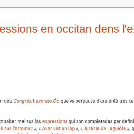
essions en occitan dens l'
an deu
Congrès
, l'
express'Òc
, que'vs perpausa d'ara enlà tres c
tz saber mei sus las
expressions
qui son completadas per definic
h sus l'estomac
», «
Aver vist un lop
», «
Justícia de Laguiòla
», 