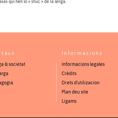
sas qui hèn lo « shuc » de la lenga.
rtaus
Informacions
a & societat
Informacions legales
arga
Crèdits
agogia
Drets d'utilizacion
Plan deu site
Ligams