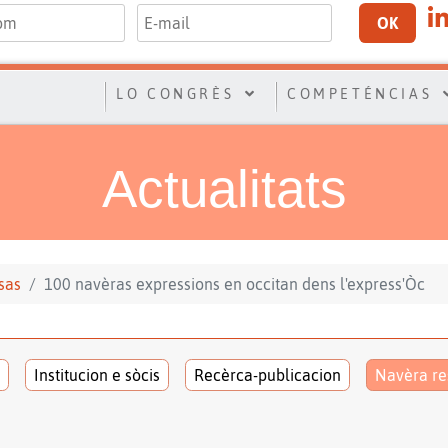
OK
LO CONGRÈS
COMPETÉNCIAS
Actualitats
sas
100 navèras expressions en occitan dens l'express'Òc
Institucion e sòcis
Recèrca-publicacion
Navèra re