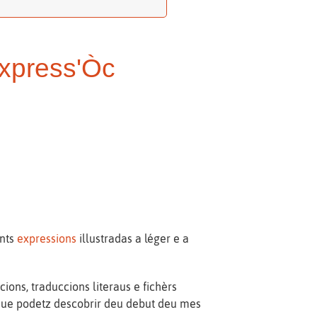
express'Òc
ents
expressions
illustradas a léger e a
ions, traduccions literaus e fichèrs
que podetz descobrir deu debut deu mes