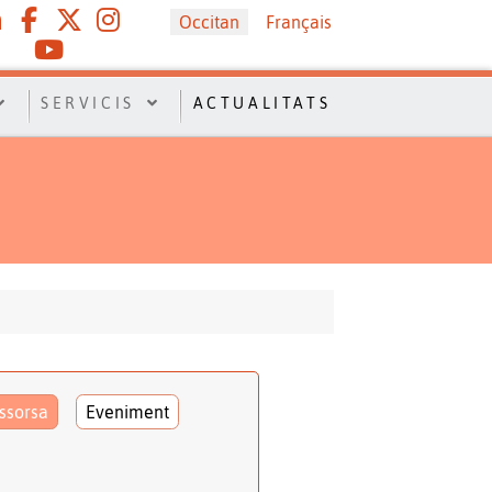
Sélectionnez votre langue
Occitan
Français
SERVICIS
ACTUALITATS
ssorsa
Eveniment