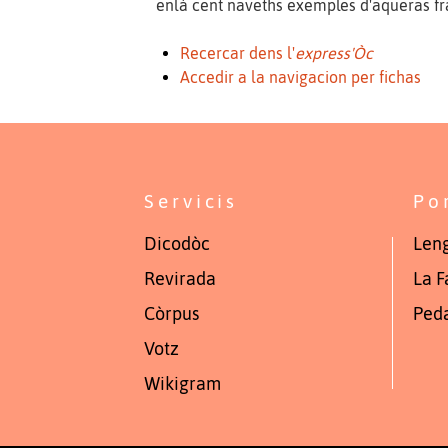
enlà cent naveths exemples d'aqueras fra
Recercar dens l'
express'Òc
Accedir a la navigacion per fichas
Servicis
Po
Dicodòc
Leng
Revirada
La F
Còrpus
Ped
Votz
Wikigram