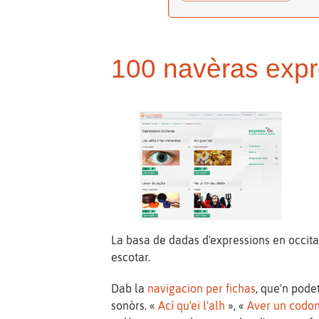
100 navèras expr
La basa de dadas d'expressions en occit
escotar.
Dab la
navigacion per fichas
, que'n pode
sonòrs. «
Ací qu'ei l'alh
», «
Aver un codon