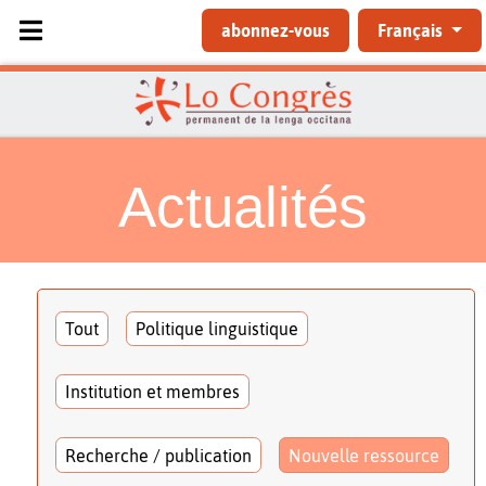
Sélectionnez votre langue
abonnez-vous
Français
Actualités
Tout
Politique linguistique
Institution et membres
Recherche / publication
Nouvelle ressource