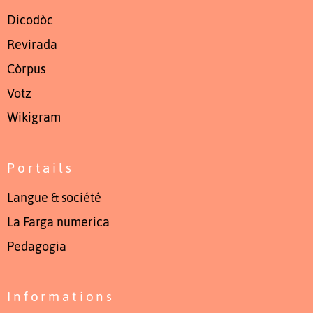
Dicodòc
Revirada
Còrpus
Votz
Wikigram
Portails
Langue & société
La Farga numerica
Pedagogia
Informations