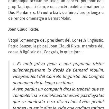
dramatique occitan de Tolon, un concèrt polifonic dau
grop Tant que li siam, e un concèrt balèti animat per lo
Duo Montanaro. Un autre biais de faire viure la lenga e
de rendre omenatge a Bernat Molin.
Joan Claudi Rixte.
Vaquí l'omenatge del president del Conselh lingüistic,
Patric Sauzet, legit pel Joan Claudi Rixte, membre del
conselh ligüistic del Congrès, lo quite jorn :
«
Es amb grèva pena e una prigonda tristor
qu’aprengueriam lo decès de Bernard Moulin,
vicepresident del Conselh lingüistic del Congrès
permanent de la lenga occitana.
Avèm perdut un companh dins lo trabalh que sa
competéncia e son eficacitat avián pas d’egalas
que sa modestia e sa discrecion. Avèm perdut
tanben un amic dins la vida que podiam totjorn