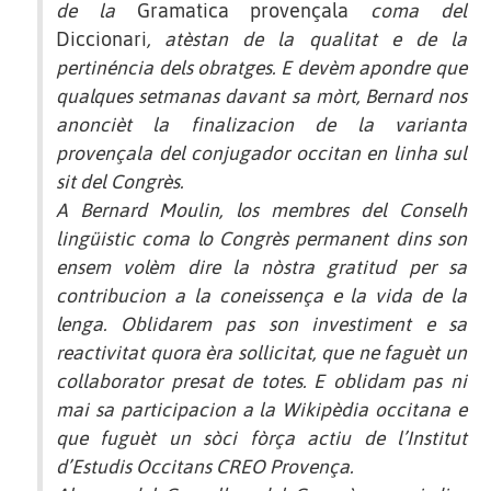
de la
Gramatica provençala
coma del
Diccionari
, atèstan de la qualitat e de la
pertinéncia dels obratges. E devèm apondre que
qualques setmanas davant sa mòrt, Bernard nos
anoncièt la finalizacion de la varianta
provençala del conjugador occitan en linha sul
sit del Congrès.
A Bernard Moulin, los membres del Conselh
lingüistic coma lo Congrès permanent dins son
ensem volèm dire la nòstra gratitud per sa
contribucion a la coneissença e la vida de la
lenga. Oblidarem pas son investiment e sa
reactivitat quora èra sollicitat, que ne faguèt un
collaborator presat de totes. E oblidam pas ni
mai sa participacion a la Wikipèdia occitana e
que fuguèt un sòci fòrça actiu de l’Institut
d’Estudis Occitans CREO Provença.