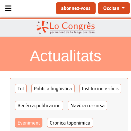
Sélectionnez votre langue
abonnez-vous
Occitan
Actualitats
Tot
Politica lingüistica
Institucion e sòcis
Recèrca-publicacion
Navèra ressorsa
Eveniment
Cronica toponimica