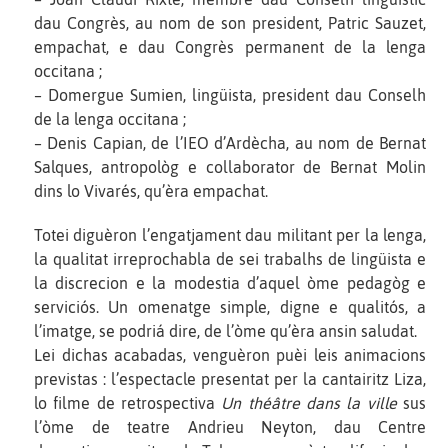
dau Congrès, au nom de son president, Patric Sauzet,
empachat, e dau Congrès permanent de la lenga
occitana ;
– Domergue Sumien, lingüista, president dau Conselh
de la lenga occitana ;
– Denis Capian, de l’IEO d’Ardècha, au nom de Bernat
Salques, antropològ e collaborator de Bernat Molin
dins lo Vivarés, qu’èra empachat.
Totei diguèron l’engatjament dau militant per la lenga,
la qualitat irreprochabla de sei trabalhs de lingüista e
la discrecion e la modestia d’aquel òme pedagòg e
serviciós. Un omenatge simple, digne e qualitós, a
l’imatge, se podriá dire, de l’òme qu’èra ansin saludat.
Lei dichas acabadas, venguèron puèi leis animacions
previstas : l’espectacle presentat per la cantairitz Liza,
lo filme de retrospectiva
Un théâtre dans la ville
sus
l’òme de teatre Andrieu Neyton, dau Centre