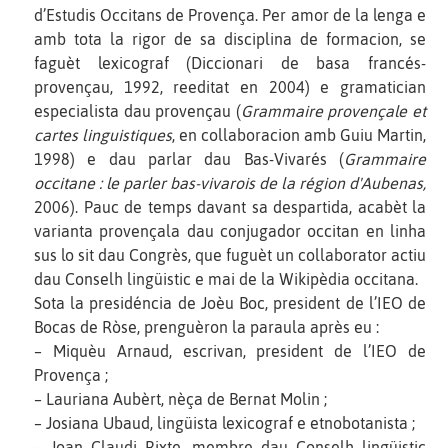
d’Estudis Occitans de Provença. Per amor de la lenga e
amb tota la rigor de sa disciplina de formacion, se
faguèt lexicograf (Diccionari de basa francés-
provençau, 1992, reeditat en 2004) e gramatician
especialista dau provençau (
Grammaire provençale et
cartes linguistiques
, en collaboracion amb Guiu Martin,
1998) e dau parlar dau Bas-Vivarés (
Grammaire
occitane : le parler bas-vivarois de la région d'Aubenas,
2006). Pauc de temps davant sa despartida, acabèt la
varianta provençala dau conjugador occitan en linha
sus lo sit dau Congrès, que fuguèt un collaborator actiu
dau Conselh lingüistic e mai de la Wikipèdia occitana.
Sota la presidéncia de Joèu Boc, president de l’IEO de
Bocas de Ròse, prenguèron la paraula après eu :
– Miquèu Arnaud, escrivan, president de l’IEO de
Provença ;
– Lauriana Aubèrt, nèça de Bernat Molin ;
– Josiana Ubaud, lingüista lexicograf e etnobotanista ;
– Joan Claudi Rixte, membre dau Conselh lingüistic