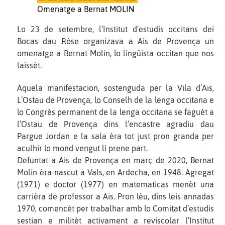
Omenatge a Bernat MOLIN
Lo 23 de setembre, l’Institut d’estudis occitans dei
Bocas dau Ròse organizava a Ais de Provença un
omenatge a Bernat Molin, lo lingüista occitan que nos
laissèt.
Aquela manifestacion, sostenguda per la Vila d’Ais,
L’Ostau de Provença, lo Conselh de la lenga occitana e
lo Congrès permanent de la lenga occitana se faguèt a
l’Ostau de Provença dins l’encastre agradiu dau
Pargue Jordan e la sala èra tot just pron granda per
aculhir lo mond vengut li prene part.
Defuntat a Ais de Provença en març de 2020, Bernat
Molin èra nascut a Vals, en Ardecha, en 1948. Agregat
(1971) e doctor (1977) en matematicas menèt una
carrièra de professor a Ais. Pron lèu, dins leis annadas
1970, comencèt per trabalhar amb lo Comitat d’estudis
sestian e militèt activament a reviscolar l’Institut