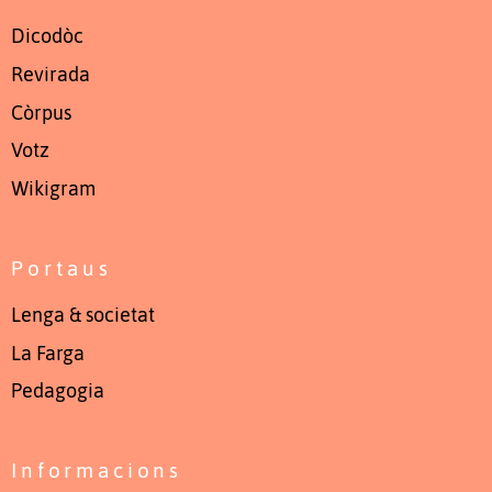
Dicodòc
Revirada
Còrpus
Votz
Wikigram
Portaus
Lenga & societat
La Farga
Pedagogia
Informacions