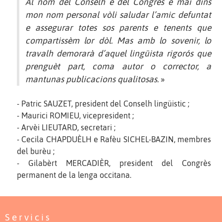
Al nom del Conselh e del Congrès e mai dins
mon nom personal vòli saludar l’amic defuntat
e assegurar totes sos parents e tenents que
compartissèm lor dòl. Mas amb lo sovenir, lo
travalh demorarà d’aquel lingüista rigorós que
prenguèt part, coma autor o corrector, a
mantunas publicacions qualitosas.
»
- Patric SAUZET, president del Conselh lingüistic ;
- Maurici ROMIEU, vicepresident ;
- Arvèi LIEUTARD, secretari ;
- Cecila CHAPDUÈLH e Rafèu SICHEL-BAZIN, membres
del burèu ;
- Gilabèrt MERCADIÈR, president del Congrès
permanent de la lenga occitana.
Servicis