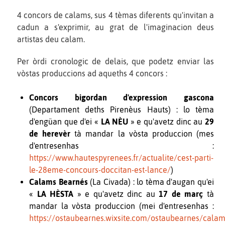
4 concors de calams, sus 4 tèmas diferents qu'invitan a
cadun a s'exprimir, au grat de l'imaginacion deus
artistas deu calam.
Per òrdi cronologic de delais, que podetz enviar las
vòstas produccions ad aqueths 4 concors :
Concors bigordan d'expression gascona
(Departament deths Pirenèus Hauts) : lo tèma
d'engüan que d'ei «
LA NÈU
» e qu'avetz dinc au
29
de herevèr
tà mandar la vòsta produccion (mes
d'entresenhas :
https://www.hautespyrenees.fr/actualite/cest-parti-
le-28eme-concours-doccitan-est-lance/
)
Calams Bearnés
(La Civada) : lo tèma d'augan qu'ei
«
LA HÈSTA
» e qu'avetz dinc au
17 de març
tà
mandar la vòsta produccion (mei d'entresenhas :
https://ostaubearnes.wixsite.com/ostaubearnes/calam