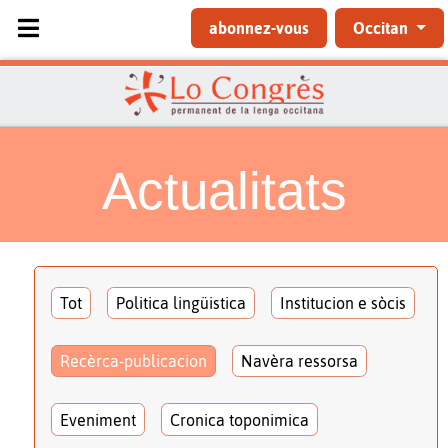
Sélectionnez votre langue
abonnez-vous
Occitan
Actualitats
Tot
Politica lingüistica
Institucion e sòcis
Recèrca-publicacion
Navèra ressorsa
Eveniment
Cronica toponimica