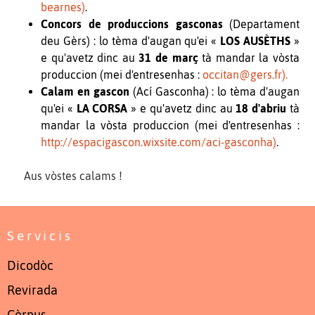
bearnes)
.
Concors de produccions gasconas
(Departament
deu Gèrs) : lo tèma d'augan qu'ei «
LOS AUSÈTHS
»
e qu'avetz dinc au
31 de març
tà mandar la vòsta
produccion (mei d'entresenhas :
occitan@gers.fr).
Calam en gascon
(Ací Gasconha) : lo tèma d'augan
qu'ei «
LA CORSA
» e qu'avetz dinc au
18 d'abriu
tà
mandar la vòsta produccion (mei d'entresenhas :
http://espacigascon.wixsite.com/aci-gasconha)
.
Aus vòstes calams !
Servicis
Dicodòc
Revirada
Còrpus