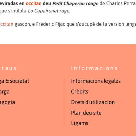
reviradas en
occitan
deu
Petit Chaperon rouge
de Charles Perrau
ue s'intitula
Lo Capaironet roge
.
ccitan
gascon, e Frederic Fijac que s'aucupè de la version len
rtaus
Informacions
a & societat
Informacions legales
arga
Crèdits
agogia
Drets d'utilizacion
Plan deu site
Ligams