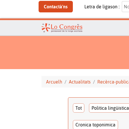
Contactà'ns
Letra de ligason :
Arcuelh
Actualitats
Recèrca-public
Tot
Politica lingüistica
Cronica toponimica