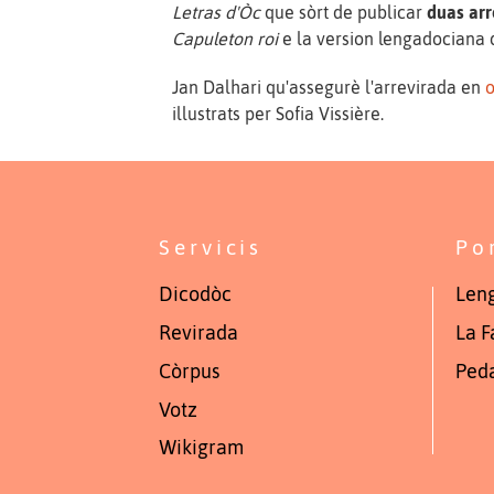
Letras d'Òc
que sòrt de publicar
duas ar
Capuleton roi
e la version lengadociana q
Jan Dalhari qu'assegurè l'arrevirada en
o
illustrats per Sofia Vissière.
Servicis
Po
Dicodòc
Leng
Revirada
La F
Còrpus
Ped
Votz
Wikigram