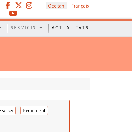
Sélectionnez votre langue
Occitan
Français
SERVICIS
ACTUALITATS
ssorsa
Eveniment