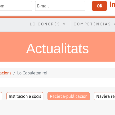
OK
LO CONGRÈS
COMPETÉNCIAS
Actualitats
acions
Lo Capuleton roi
Institucion e sòcis
Recèrca-publicacion
Navèra re