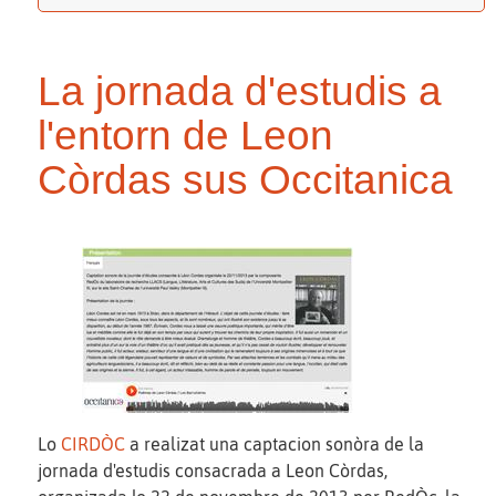
La jornada d'estudis a
l'entorn de Leon
Còrdas sus Occitanica
Lo
CIRDÒC
a realizat una captacion sonòra de la
jornada d'estudis consacrada a Leon Còrdas,