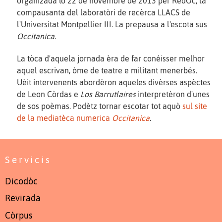
organizada lo 22 de novembre de 2013 per RedÒc, la
compausanta del laboratòri de recèrca LLACS de
l'Universitat Montpellier III. La prepausa a l'escota sus
Occitanica
.
La tòca d'aquela jornada èra de far conéisser melhor
aquel escrivan, òme de teatre e militant menerbés.
Uèit intervenents abordèron aqueles divèrses aspèctes
de Leon Còrdas e
Los Barrutlaires
interpretèron d'unes
de sos poèmas. Podètz tornar escotar tot aquò
sul site
de la mediatèca numerica
Occitanica
.
Servicis
Dicodòc
Revirada
Còrpus