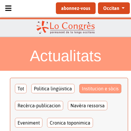
Sélectionnez votre langue
abonnez-vous
Occitan
Actualitats
Tot
Politica lingüistica
Institucion e sòcis
Recèrca-publicacion
Navèra ressorsa
Eveniment
Cronica toponimica