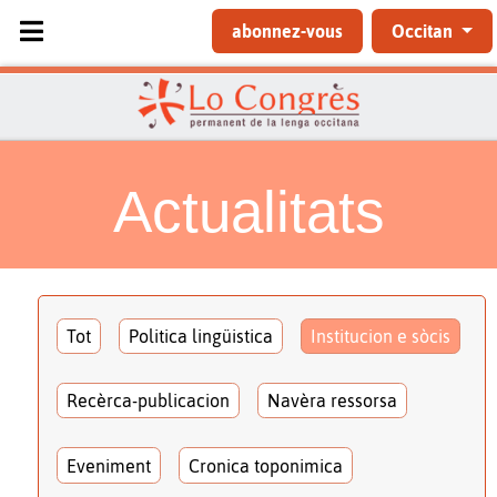
Sélectionnez votre langue
abonnez-vous
Occitan
Actualitats
Tot
Politica lingüistica
Institucion e sòcis
Recèrca-publicacion
Navèra ressorsa
Eveniment
Cronica toponimica