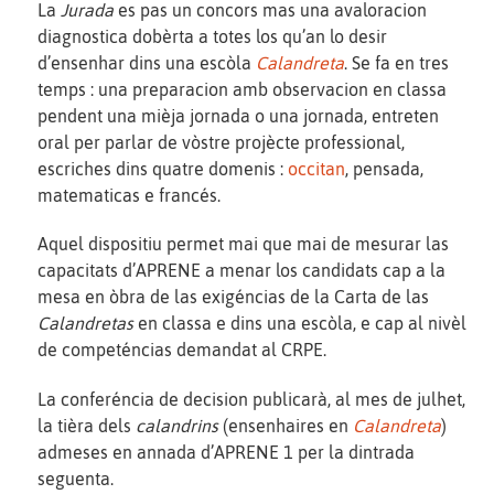
La
Jurada
es pas un concors mas una avaloracion
diagnostica dobèrta a totes los qu’an lo desir
d’ensenhar dins una escòla
Calandreta
. Se fa en tres
temps : una preparacion amb observacion en classa
pendent una mièja jornada o una jornada, entreten
oral per parlar de vòstre projècte professional,
escriches dins quatre domenis :
occitan
, pensada,
matematicas e francés.
Aquel dispositiu permet mai que mai de mesurar las
capacitats d’APRENE a menar los candidats cap a la
mesa en òbra de las exigéncias de la Carta de las
Calandretas
en classa e dins una escòla, e cap al nivèl
de competéncias demandat al CRPE.
La conferéncia de decision publicarà, al mes de julhet,
la tièra dels
calandrins
(ensenhaires en
Calandreta
)
admeses en annada d’APRENE 1 per la dintrada
seguenta.