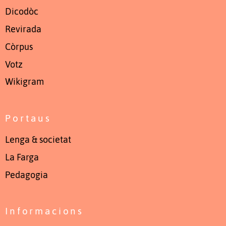
Dicodòc
Revirada
Còrpus
Votz
Wikigram
Portaus
Lenga & societat
La Farga
Pedagogia
Informacions