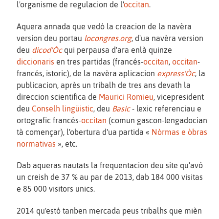
l'organisme de regulacion de l'
occitan
.
Aquera annada que vedó la creacion de la navèra
version deu portau
locongres.org
, d'ua navèra version
deu
dicod'Òc
qui perpausa d'ara enlà quinze
diccionaris
en tres partidas (francés-
occitan
,
occitan
-
francés, istoric), de la navèra aplicacion
express'Òc
, la
publicacion, après un tribalh de tres ans devath la
direccion scientifica de
Maurici Romieu
, vicepresident
deu
Conselh lingüistic
, deu
Basic
- lexic referenciau e
ortografic francés-
occitan
(comun gascon-lengadocian
tà començar), l'obertura d'ua partida «
Nòrmas e òbras
normativas
», etc.
Dab aqueras nautats la frequentacion deu site qu'avó
un creish de 37 % au par de 2013, dab 184 000 visitas
e 85 000 visitors unics.
2014 qu'estó tanben mercada peus tribalhs que mièn