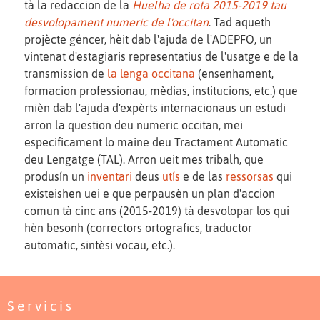
tà la redaccion de la
Huelha de rota 2015-2019 tau
desvolopament numeric de l'occitan
. Tad aqueth
projècte géncer, hèit dab l'ajuda de l'ADEPFO, un
vintenat d'estagiaris representatius de l'usatge e de la
transmission de
la lenga occitana
(ensenhament,
formacion professionau, mèdias, institucions, etc.) que
mièn dab l'ajuda d'expèrts internacionaus un estudi
arron la question deu numeric occitan, mei
especificament lo maine deu Tractament Automatic
deu Lengatge (TAL). Arron ueit mes tribalh, que
produsín un
inventari
deus
utís
e de las
ressorsas
qui
existeishen uei e que perpausèn un plan d'accion
comun tà cinc ans (2015-2019) tà desvolopar los qui
hèn besonh (correctors ortografics, traductor
automatic, sintèsi vocau, etc.).
Servicis