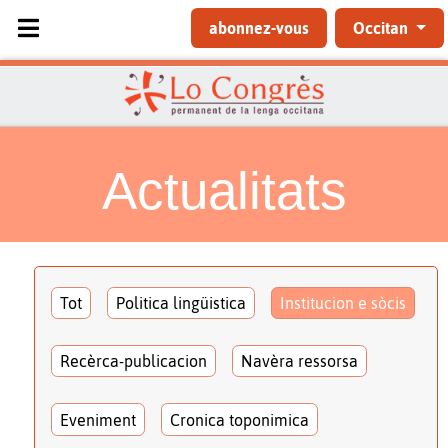
Sélectionnez votre langue
abonnez-vous
Occitan
Actualitats
Tot
Politica lingüistica
Institucion e sòcis
Recèrca-publicacion
Navèra ressorsa
Eveniment
Cronica toponimica