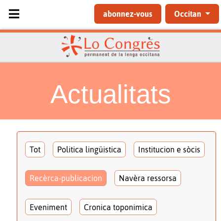
Sélectionnez votre langue
abonnez-vous
Occitan
Actualitats
Tot
Politica lingüistica
Institucion e sòcis
Recèrca-publicacion
Navèra ressorsa
Eveniment
Cronica toponimica