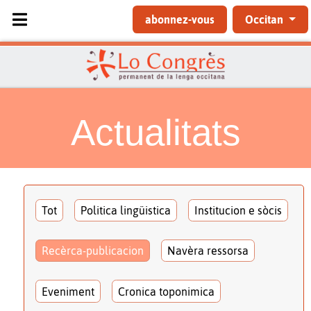
Sélectionnez votre langue
abonnez-vous
Occitan
Actualitats
Tot
Politica lingüistica
Institucion e sòcis
Recèrca-publicacion
Navèra ressorsa
Eveniment
Cronica toponimica