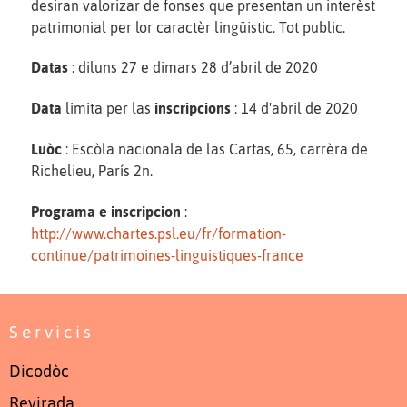
desiran valorizar de fonses que presentan un interèst
patrimonial per lor caractèr lingüistic. Tot public.
Datas
: diluns 27 e dimars 28 d’abril de 2020
Data
limita per las
inscripcions
: 14 d'abril de 2020
Luòc
: Escòla nacionala de las Cartas, 65, carrèra de
Richelieu, París 2n.
Programa e inscripcion
:
http://www.chartes.psl.eu/fr/formation-
continue/patrimoines-linguistiques-france
Servicis
Dicodòc
Revirada