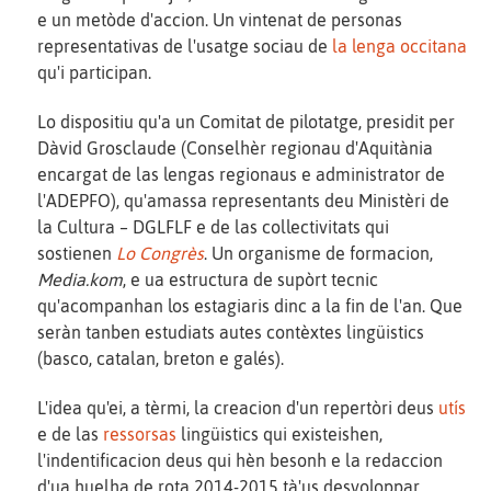
e un metòde d'accion. Un vintenat de personas
representativas de l'usatge sociau de
la lenga occitana
qu'i participan.
Lo dispositiu qu'a un Comitat de pilotatge, presidit per
Dàvid Grosclaude (Conselhèr regionau d'Aquitània
encargat de las lengas regionaus e administrator de
l'ADEPFO), qu'amassa representants deu Ministèri de
la Cultura – DGLFLF e de las collectivitats qui
sostienen
Lo Congrès
. Un organisme de formacion,
Media.kom
, e ua estructura de supòrt tecnic
qu'acompanhan los estagiaris dinc a la fin de l'an. Que
seràn tanben estudiats autes contèxtes lingüistics
(basco, catalan, breton e galés).
L'idea qu'ei, a tèrmi, la creacion d'un repertòri deus
utís
e de las
ressorsas
lingüistics qui existeishen,
l'indentificacion deus qui hèn besonh e la redaccion
d'ua huelha de rota 2014-2015 tà'us desvoloppar.