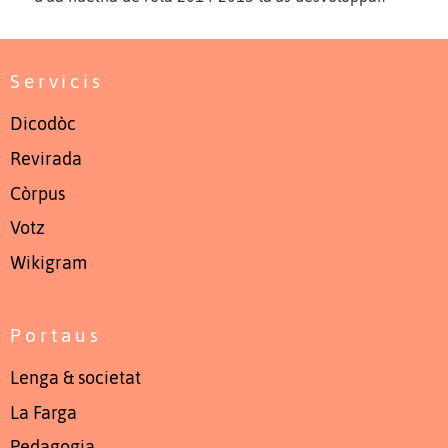
Servicis
Dicodòc
Revirada
Còrpus
Votz
Wikigram
Portaus
Lenga & societat
La Farga
Pedagogia