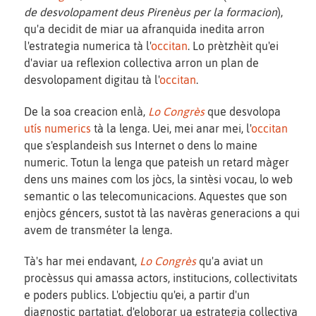
de desvolopament deus Pirenèus per la formacion
),
qu'a decidit de miar ua afranquida inedita arron
l'estrategia numerica tà l'
occitan
. Lo prètzhèit qu'ei
d'aviar ua reflexion collectiva arron un plan de
desvolopament digitau tà l'
occitan
.
De la soa creacion enlà,
Lo Congrès
que desvolopa
utís numerics
tà la lenga. Uei, mei anar mei, l'
occitan
que s'esplandeish sus Internet o dens lo maine
numeric. Totun la lenga que pateish un retard màger
dens uns maines com los jòcs, la sintèsi vocau, lo web
semantic o las telecomunicacions. Aquestes que son
enjòcs géncers, sustot tà las navèras generacions a qui
avem de transméter la lenga.
Tà's har mei endavant,
Lo Congrès
qu'a aviat un
procèssus qui amassa actors, institucions, collectivitats
e poders publics. L'objectiu qu'ei, a partir d'un
diagnostic partatjat, d'eloborar ua estrategia collectiva