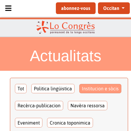
Sélectionnez votre langue
abonnez-vous
Occitan
Actualitats
Tot
Politica lingüistica
Institucion e sòcis
Recèrca-publicacion
Navèra ressorsa
Eveniment
Cronica toponimica