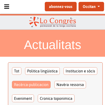
Sélectionnez votre langue
abonnez-vous
Occitan
Actualitats
Tot
Politica lingüistica
Institucion e sòcis
Recèrca-publicacion
Navèra ressorsa
Eveniment
Cronica toponimica