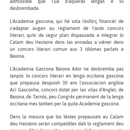
admissible que l'ua d'aqueras lengas e sii
desbrembada.
L'Academia gascona, qui hè sola l'esfòrç financèr de
s'adaptar augan au reglament de l'aute concors
literari, qu'ei de segur plan dispausada a integrar lo
Calam deu Hestaire dens las annadas a viéner dens
un concors literari comun aus 3 idiòmas parlats a
Baiona.
L'Academia Gascona Baiona Ador ne desbremba pas
tanpòc lo concors literari en lenga occitana gascona
que prepausa despuish 30 ans l'associacion anglòia
Ací Gasconha, concors dotat per las vilas d'Anglet, de
Baiona, de Tarnòs, peu Congrès permanent de la lenga
occitana mes tanben per la quita Academia gascona.
Dens la mesura que los tèxtes prepausats au Calam
deu Hestaire seràn compatibles dab lo reglament deu